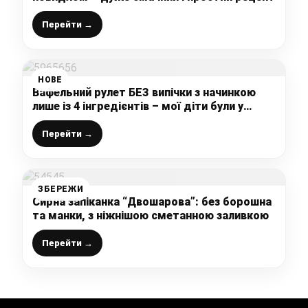
Перейти →
НОВЕ
Вафельний рулет БЕЗ випічки з начинкою
лише із 4 інгредієнтів – мої діти були у
захваті, а готується він на раз-два
Перейти →
ЗБЕРЕЖИ
Сирна запіканка “Двошарова”: без борошна
та манки, з ніжнішою сметанною заливкою
Перейти →