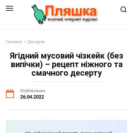
Перейти
до
змісту
Головна
»
Десерти
Ягідний мусовий чізкейк (без
випічки) – рецепт ніжного та
смачного десерту
Опубліковано
26.04.2022