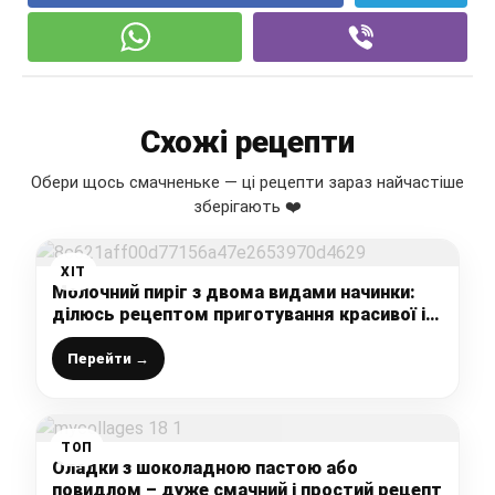
Схожі рецепти
Обери щось смачненьке — ці рецепти зараз найчастіше
зберігають ❤️
ХІТ
Молочний пиріг з двома видами начинки:
ділюсь рецептом приготування красивої і
дуже смачної випічки до чаю
Перейти →
ТОП
Оладки з шоколадною пастою або
повидлом – дуже смачний і простий рецепт