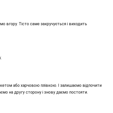
аємо вгору. Тісто саме закручується і виходить
.
акетом або харчовою плівкою. І залишаємо відпочити
аємо на другу сторону і знову даємо постояти.