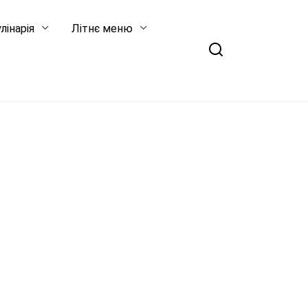
лінарія
Літнє меню