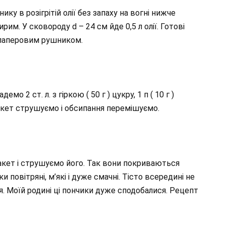
у в розігрітій олії без запаху на вогні нижче
рим. У сковороду d – 24 см йде 0,5 л олії. Готові
 паперовим рушником.
о 2 ст. л. з гіркою ( 50 г ) цукру, 1 п ( 10 г )
. Пакет струшуємо і обсипання перемішуємо.
пакет і струшуємо його. Так вони покриваються
повітряні, м’які і дуже смачні. Тісто всередині не
я. Моїй родині ці пончики дуже сподобалися. Рецепт