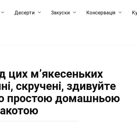
Десерти
Закуски
Консервація
Ку
від цих м’якесеньких
ні, скручені, здивуйте
ою простою домашньою
акотою