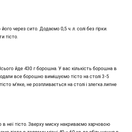
го через сито. Додаємо 0,5 ч. л. солі без гірки.
и тісто.
сього йде 430 г борошна. У вас кількість борошна в
додали все борошно вимішуємо тісто на столі 3-5
тісто м’яке, не розпливається на столі і злегка липне
о в неї тісто. Зверху миску накриваємо харчовою