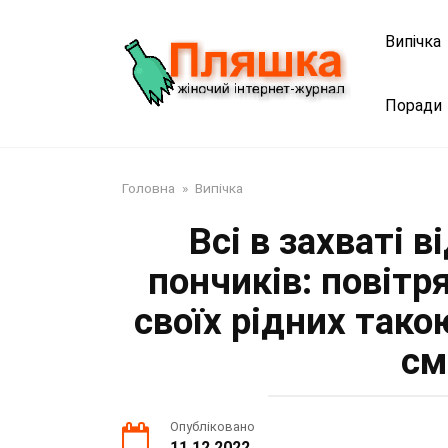
Перейти
до
Випічка
змісту
Поради
Головна
»
Випічка
Всі в захваті 
пончиків: повітря
своїх рідних так
см
Опубліковано
11.12.2022