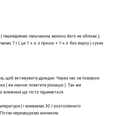
 перевіряємо пальчиком, молоко його не обпікає ),
аємо 7 г ( це 1 ч. л. з гіркою + 1 ч. л. без верху ) сухих
в, щоб активувати дріжджі. Через час на поверхні
ка ( ви наочно помітите різницю ). Так ми
о впевнені що тісто підніметься.
мператури ) і вливаємо 30 г розтопленого
. Потім перемішуємо вінчиком.