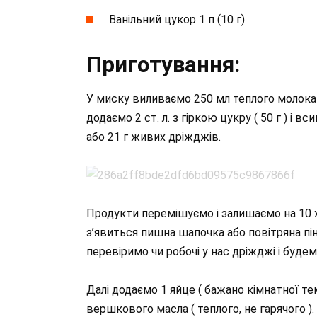
Ванільний цукор 1 п (10 г)
Приготування:
У миску виливаємо 250 мл теплого молока (
додаємо 2 ст. л. з гіркою цукру ( 50 г ) і всип
або 21 г живих дріжджів.
Продукти перемішуємо і залишаємо на 10 х
з’явиться пишна шапочка або повітряна пін
перевіримо чи робочі у нас дріжджі і будем
Далі додаємо 1 яйце ( бажано кімнатної те
вершкового масла ( теплого, не гарячого )