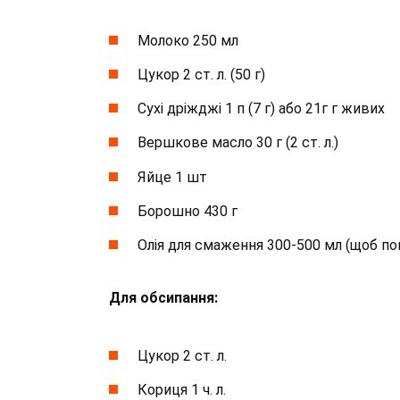
Молоко 250 мл
Цукор 2 ст. л. (50 г)
Сухі дріжджі 1 п (7 г) або 21г г живих
Вершкове масло 30 г (2 ст. л.)
Яйце 1 шт
Борошно 430 г
Олія для смаження 300-500 мл (щоб по
Для обсипання:
Цукор 2 ст. л.
Кориця 1 ч. л.