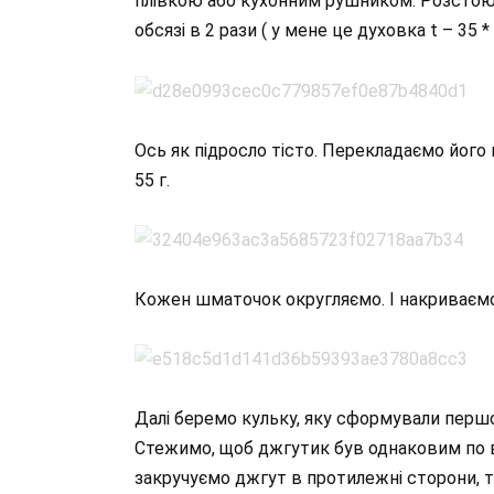
плівкою або кухонним рушником. Розстоюєм
обсязі в 2 рази ( у мене це духовка t – 35 * 
Ось як підросло тісто. Перекладаємо його 
55 г.
Кожен шматочок округляємо. І накриваємо 
Далі беремо кульку, яку сформували перш
Стежимо, щоб джгутик був однаковим по вс
закручуємо джгут в протилежні сторони, т