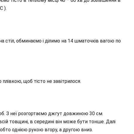
о тісто в теплому місці 40 – 60 хв до збільшення в
С ).
на стіл, обминаємо і ділимо на 14 шматочків вагою по
плівкою, щоб тісто не завітрилося.
об. З неї розгортаємо джгут довжиною 30 см.
ій товщині, в середині він може бути тонше. Далі
обто однією рукою вгору, а другою вниз.