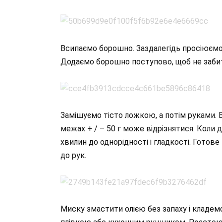
Всипаємо борошно. Заздалегідь просіюємо йо
Додаємо борошно поступово, щоб не забит
Замішуємо тісто ложкою, а потім руками. В
межах + / – 50 г може відрізнятися. Коли 
хвилин до однорідності і гладкості. Готове 
до рук.
Миску змастити олією без запаху і кладем