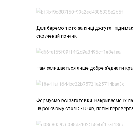
Далі беремо тісто за кінці джгута і піднім
скручений пончик.
Нам залишається лише добре з’єднати краї
Формуємо всі заготовки. Накриваємо їх п
на робочому столі 5-10 хв, потім переверт