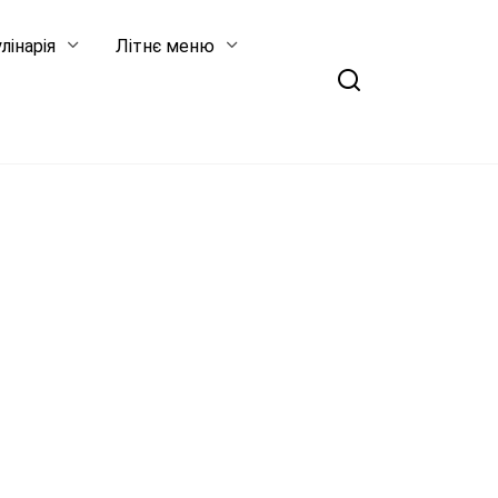
лінарія
Літнє меню