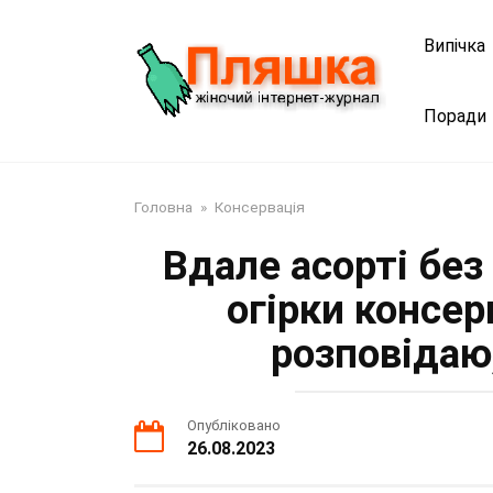
Перейти
до
Випічка
змісту
Поради
Головна
»
Консервація
Вдале асорті без 
огірки консер
розповідаю
Опубліковано
26.08.2023