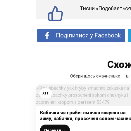
Тисни «Подобається»
Поділитися у Facebook
Схож
Обери щось смачненьке — ці 
ХІТ
Кабачки як гриби: смачна закуска на
зиму, кабачки, просочені соком часнику
заправлені кропом з перцем
Перейти →