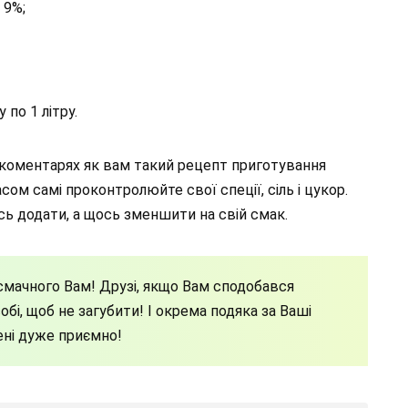
 9%;
 по 1 літру.
в коментарях як вам такий рецепт приготування
асом самі проконтролюйте свої спеції, сіль і цукор.
сь додати, а щось зменшити на свій смак.
мачного Вам! Друзі, якщо Вам сподобався
бі, щоб не загубити! І окрема подяка за Ваші
ені дуже приємно!