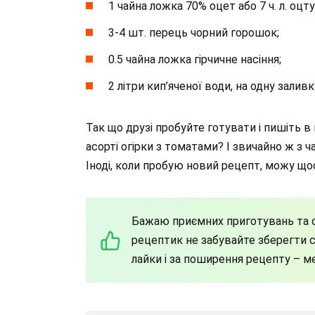
1 чайна ложка 70% оцет або 7 ч. л. оцту
3-4 шт. перець чорний горошок;
0.5 чайна ложка гірчичне насіння;
2 літри кип’яченої води, на одну заливку
Так що друзі пробуйте готувати і пишіть 
асорті огірки з томатами? І звичайно ж з ч
Іноді, коли пробую новий рецепт, можу що
Бажаю приємних приготувань та с
рецептик не забувайте зберегти со
лайки і за поширення рецепту – м