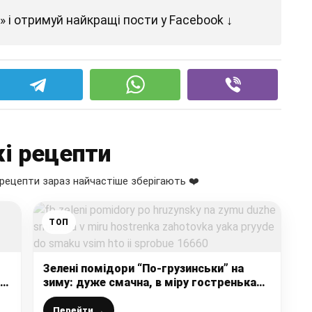
 і отримуй найкращі пости у Facebook ↓
і рецепти
рецепти зараз найчастіше зберігають ❤️
ТОП
Зелені помідори “По-грузинськи” на
 і
зиму: дуже смачна, в міру гостренька
заготовка, яка прийде до смаку всім
хто її спробує
Перейти →