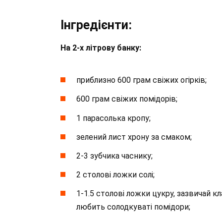
Інгредієнти:
На 2-х літрову банку:
приблизно 600 грам свіжих огірків;
600 грам свіжих помідорів;
1 парасолька кропу;
зелений лист хрону за смаком;
2-3 зубчика часнику;
2 столові ложки солі;
1-1.5 столові ложки цукру, зазвичай кл
любить солодкуваті помідори;