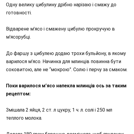
Одну велику цибулину дрібно нарізаю і смажу до
готовності.
Відварене м’ясо і смажену цибулю прокручую в
м’ясорубці.
До фаршу з цибулею додаю трохи бульйону, в якому
варилося м’ясо. Начинка для млинців повинна бути
соковитою, але не “мокрою”. Солю і перчу за смаком.
Поки варилося м’ясо напекла млинців ось за таким
рецептом:
Змішала 2 яйця, 2 ст. л цукру, 1 ч. л. солі і 250 мл
теплого молока.