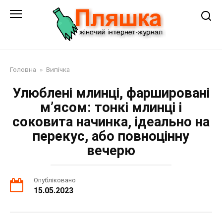
Перейти
до
змісту
Головна
»
Випічка
Улюблені млинці, фаршировані
м’ясом: тонкі млинці і
соковита начинка, ідеально на
перекус, або повноцінну
вечерю
Опубліковано
15.05.2023