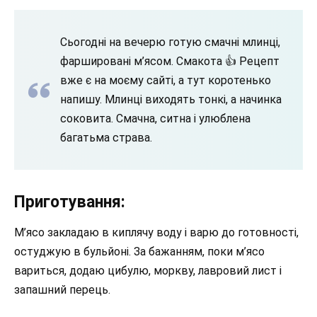
Сьогодні на вечерю готую смачні млинці,
фаршировані м’ясом. Смакота 👍 Рецепт
вже є на моєму сайті, а тут коротенько
напишу. Млинці виходять тонкі, а начинка
соковита. Смачна, ситна і улюблена
багатьма страва.
Приготування:
М’ясо закладаю в киплячу воду і варю до готовності,
остуджую в бульйоні. За бажанням, поки м’ясо
вариться, додаю цибулю, моркву, лавровий лист і
запашний перець.