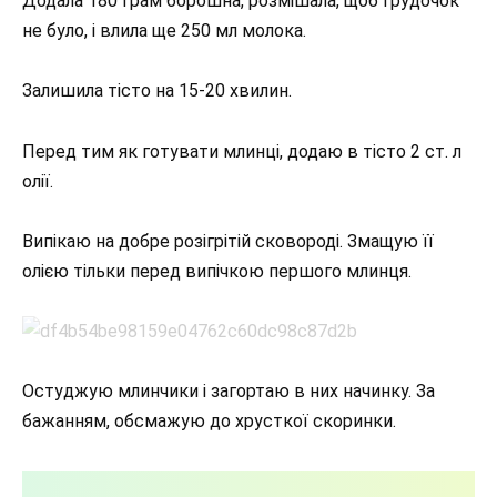
Додала 180 грам борошна, розмішала, щоб грудочок
не було, і влила ще 250 мл молока.
Залишила тісто на 15-20 хвилин.
Перед тим як готувати млинці, додаю в тісто 2 ст. л
олії.
Випікаю на добре розігрітій сковороді. Змащую її
олією тільки перед випічкою першого млинця.
Остуджую млинчики і загортаю в них начинку. За
бажанням, обсмажую до хрусткої скоринки.