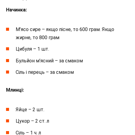
Начинка:
М’ясо сире – якщо пісне, то 600 грам. Якщо
жирне, то 800 грам
Цибуля – 1 шт.
Бульйон м’ясний – за смаком
Сіль і перець – за смаком
Млинці:
Яйце – 2 шт.
Цукор – 2 ст. л
Сіль – 1 ч. л