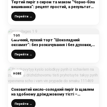
Тертий пиріг з сиром та маком “Чорно-біла
вишиванка”: рецепт простий, а результат
прекрасний, так смачно, що і торта не
треба
Перейти →
ТОП
Смачний, пухкий торт “Шоколадний
оксамит”: без розкачування і без духовки,
ділюсь швидким рецептом
Перейти →
НОВЕ
Соковитий кисло-солодкий пиріг із щавлем
на здобному дріжджовому тісті –
приготуйте такий пиріг, впевнена, що і вам
він припаде до смаку
Перейти →