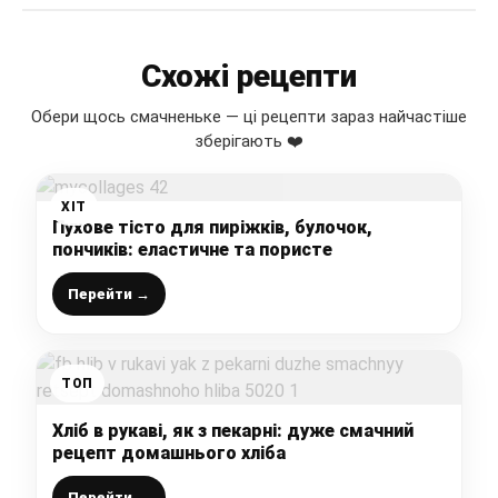
Схожі рецепти
Обери щось смачненьке — ці рецепти зараз найчастіше
зберігають ❤️
ХІТ
Пухове тісто для пиріжків, булочок,
пончиків: еластичне та пористе
Перейти →
ТОП
Хліб в рукаві, як з пекарні: дуже смачний
рецепт домашнього хліба
Перейти →