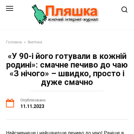
Перейти
до
змісту
Головна
»
Випічка
«У 90-і його готували в кожній
родині»: смачне печиво до чаю
«З нічого» – швидко, просто і
дуже смачно
Опубліковано
11.11.2023
Найсмачніше і найшвидше печиво до чаю! Раніше в