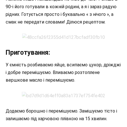
90-і його готували в кожній родині, а я і зараз радую
рідних. Готується просто і буквально « з нічого », а
смак не передати словами! Ділюся рецептом.
Приготування:
У ємність розбиваємо яйце, всипаємо цукор, дріжджі
і добре перемішуємо. Вливаємо розтоплене
вершкове масло і перемішуємо.
Додаємо борошно і перемішуємо. Замішуємо тісто і
залишаємо під харчовою плівкою на 15 хвилин.