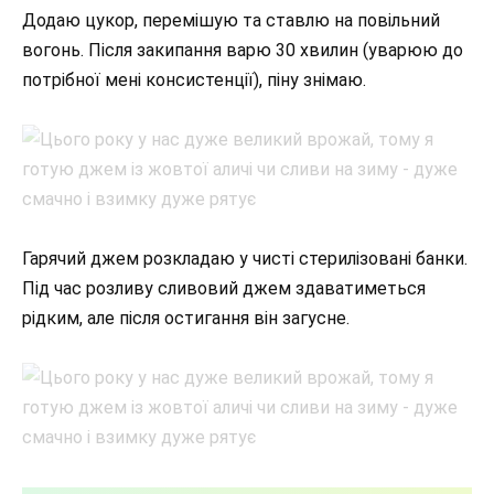
Додаю цукор, перемішую та ставлю на повільний
вогонь. Після закипання варю 30 хвилин (уварюю до
потрібної мені консистенції), піну знімаю.
Гарячий джем розкладаю у чисті стерилізовані банки.
Під час розливу сливовий джем здаватиметься
рідким, але після остигання він загусне.