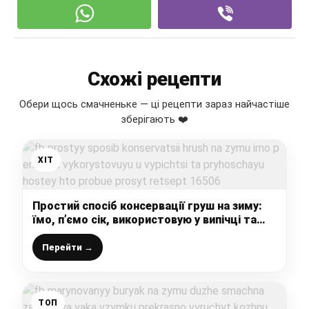
Схожі рецепти
Обери щось смачненьке — ці рецепти зараз найчастіше
зберігають ❤️
ХІТ
Простий спосіб консервації груш на зиму:
їмо, п’ємо сік, використовую у випічці та
пригощаю гостей (хто пробує – просить
рецепт)
Перейти →
ТОП