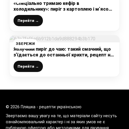
«Спеціально тримаю кефір в
холодильнику»: пиріг з картоплею і м’ясом
(на швидкому тісті без дріжджів, з
соковитою начинкою)
Перейти →
ЗБЕРЕЖИ
Яблучний пиріг до чаю: такий смачний, що
з’їдається до останньої крихти, рецепт не
новий, але все одно улюблений
Перейти →
© 2026 Пляшка - рецепти українською
Звертаємо вашу увагу на те, що матеріали сайту несуть
ознайомлювальний характер і ні за яких умов не є
публічною офертою або методиками для лікування.