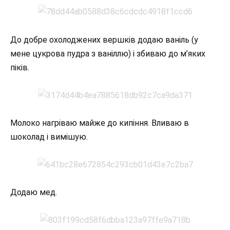
До добре охолоджених вершків додаю ваніль (у
мене цукрова пудра з ваніллю) і збиваю до м’яких
піків.
Молоко нагріваю майже до кипіння. Вливаю в
шоколад і вимішую.
Додаю мед.