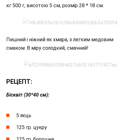
кг 500 г, висотою 5 см, розмір 28 * 18 см.
Пишний і ніжний як хмара, з легким медовим
смаком. В міру солодкий, смачний!
РЕЦЕПТ:
Бісквіт (30*40 см):
5 яєць
125 гр. цукру
125 гр. борошна