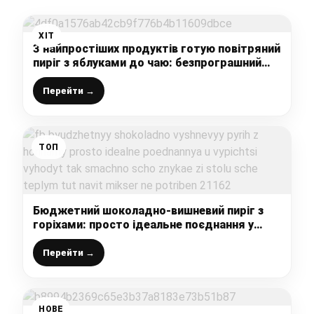
ХІТ
З найпростіших продуктів готую повітряний
пиріг з яблуками до чаю: безпрограшний
варіант десерту для домашнього
чаювання
Перейти →
ТОП
Бюджетний шоколадно-вишневий пиріг з
горіхами: просто ідеальне поєднання у
випічці, виходить так смачно, що зникає зі
столу ще теплим (тут навіть міксер не
Перейти →
потрібен)
НОВЕ