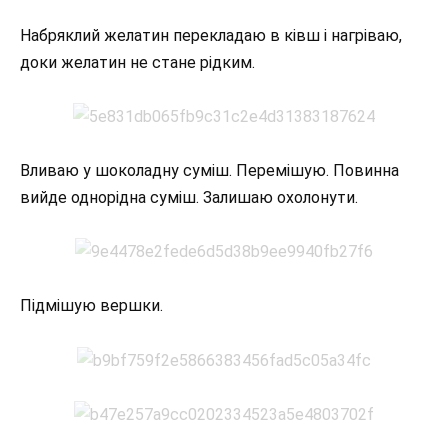
Набряклий желатин перекладаю в ківш і нагріваю,
доки желатин не стане рідким.
Вливаю у шоколадну суміш. Перемішую. Повинна
вийде однорідна суміш. Залишаю охолонути.
Підмішую вершки.