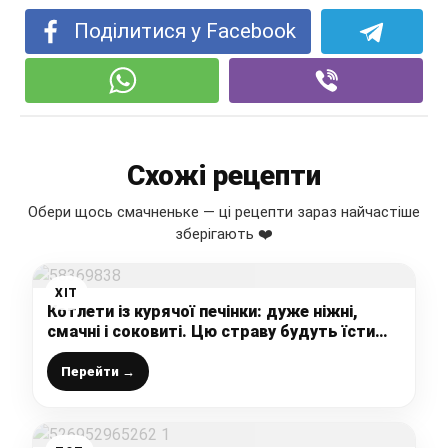
Поділитися у Facebook
Схожі рецепти
Обери щось смачненьке — ці рецепти зараз найчастіше
зберігають ❤️
ХІТ
Котлети із курячої печінки: дуже ніжні,
смачні і соковиті. Цю страву будуть їсти
навіть ті, хто не любить печінку
Перейти →