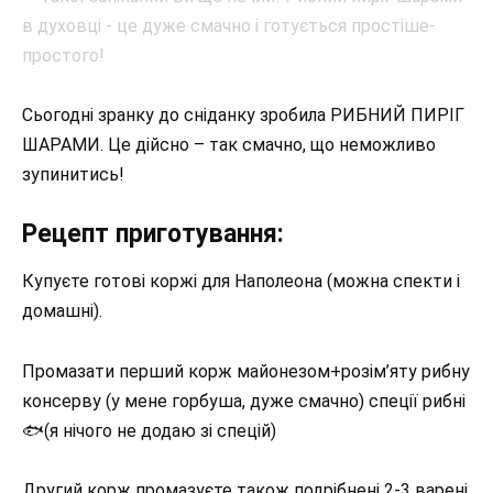
Сьогодні зранку до сніданку зробила РИБНИЙ ПИРІГ
ШАРАМИ. Це дійсно – так смачно, що неможливо
зупинитись!
Рецепт приготування:
Купуєте готові коржі для Наполеона (можна спекти і
домашні).
Промазати перший корж майонезом+розім’яту рибну
консерву (у мене горбуша, дуже смачно) спеції рибні
🐟(я нічого не додаю зі спецій)
Другий корж промазуєте також подрібнені 2-3 варені