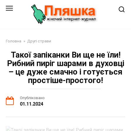
Перейти
до
змісту
Головна
»
Другі страви
Такої запіканки Ви ще не їли!
Рибний пиріг шарами в духовці
– це дуже смачно і готується
простіше-простого!
Опубліковано
01.11.2024