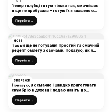
ТОП
Тепер голубці готую тільки так, смачніших
я ще не пробувала – готую їх з квашеною
капустою, ділюся улюбленим рецептом
Перейти →
НОВЕ
Так Ви ще не готували! Простий та смачний
рецепт омлету з овочами. Показую, як я
готую омлет на сніданок
Перейти →
ЗБЕРЕЖИ
Показую, як смачно і швидко приготувати
скумбрію в духовці: подаю навіть до
святкового столу, всі хто пробує просять
рецепт
Перейти →