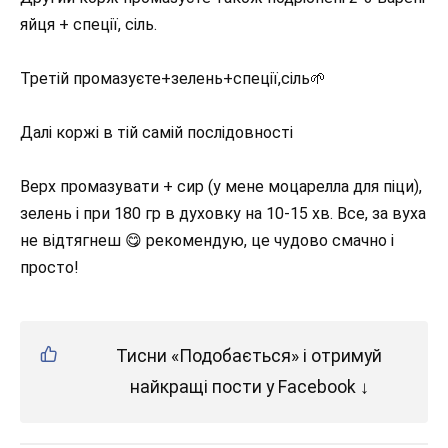
яйця + спеції, сіль.
Третій промазуєте+зелень+спеції,сіль🌱
Далі коржі в тій самій послідовності
Верх промазувати + сир (у мене моцарелла для піци),
зелень і при 180 гр в духовку на 10-15 хв. Все, за вуха
не відтягнеш 😋 рекомендую, це чудово смачно і
просто!
Тисни «Подобається» і отримуй
найкращі пости у Facebook ↓