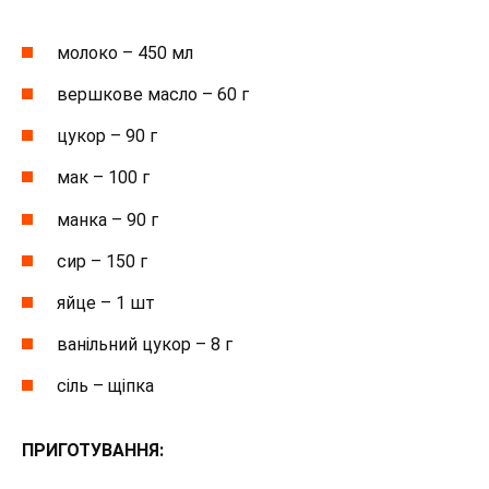
молоко – 450 мл
вершкове масло – 60 г
цукор – 90 г
мак – 100 г
манка – 90 г
сир – 150 г
яйце – 1 шт
ванільний цукор – 8 г
сіль – щіпка
ПРИГОТУВАННЯ: