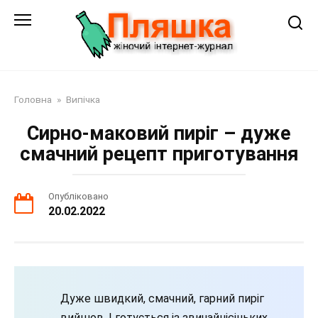
Перейти
до
змісту
Головна
»
Випічка
Сирно-маковий пиріг – дуже
смачний рецепт приготування
Опубліковано
20.02.2022
Дуже швидкий, смачний, гарний пиріг
вийшов. І готується із звичайнісіньких