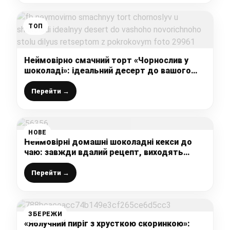
ТОП
Неймовірно смачний торт «Чорнослив у
шоколаді»: ідеальний десерт до вашого
Новорічного столу, ділюсь рецептом з
покроковим фото
Перейти →
НОВЕ
Неймовірні домашні шоколадні кекси до
чаю: завжди вдалий рецепт, виходять
ніжні, вологі і дуже смачні
Перейти →
ЗБЕРЕЖИ
«Яблучний пиріг з хрусткою скоринкою»: