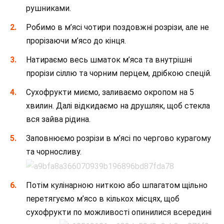
рушниками.
Робимо в м’ясі чотири поздовжні розрізи, але не
прорізаючи м’ясо до кінця.
Натираємо весь шматок м’яса та внутрішні
прорізи сіллю та чорним перцем, дрібкою спецій.
Сухофрукти миємо, заливаємо окропом на 5
хвилин. Далі відкидаємо на друшляк, щоб стекла
вся зайва рідина.
Заповнюємо розрізи в м’ясі по чергово курагому
та чорносливу.
Потім кулінарною ниткою або шпагатом щільно
перетягуємо м’ясо в кількох місцях, щоб
сухофрукти по можливості опинилися всередині