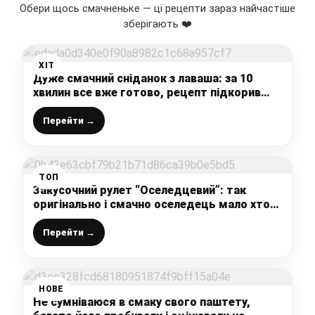
Обери щось смачненьке — ці рецепти зараз найчастіше
зберігають ❤️
ХІТ
Дуже смачний сніданок з лаваша: за 10
хвилин все вже готово, рецепт підкорив
всю мою сім’ю (словами не передати, як же
це смачно)
Перейти →
ТОП
Закусочний рулет “Оселедцевий”: так
оригінально і смачно оселедець мало хто
готує, а даремно
Перейти →
НОВЕ
Не сумніваюся в смаку свого паштету,