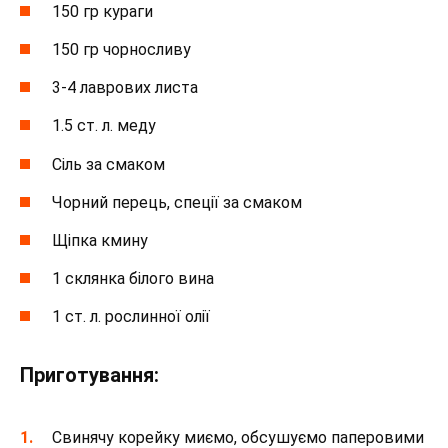
150 гр кураги
150 гр чорносливу
3-4 лаврових листа
1.5 ст. л. меду
Сіль за смаком
Чорний перець, спеції за смаком
Щіпка кмину
1 склянка білого вина
1 ст. л. рослинної олії
Приготування:
Свинячу корейку миємо, обсушуємо паперовими