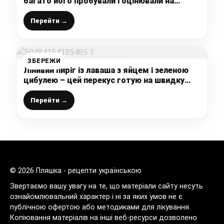
багато його пробували і оцінювали на
відмінно: показую, як я готую найсмачнішу
намазку на хліб
Перейти →
ЗБЕРЕЖИ
Лінивий пиріг із лаваша з яйцем і зеленою
цибулею – цей перекус готую на швидку
руку
Перейти →
© 2026 Пляшка - рецепти українською
Звертаємо вашу увагу на те, що матеріали сайту несуть
ознайомлювальний характер і ні за яких умов не є
публічною офертою або методиками для лікування.
Копіювання матеріалів на інші веб-ресурси дозволено