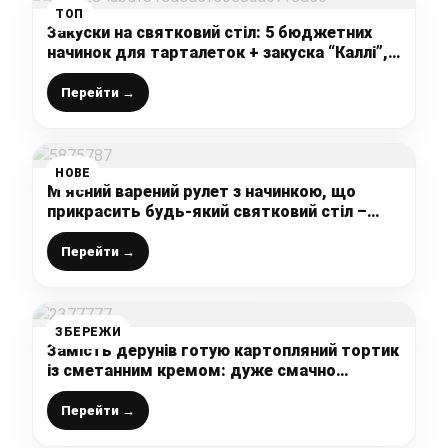
ТОП
Закуски на святковий стіл: 5 бюджетних
начинок для тарталеток + закуска “Каллі”,
готую таку смакоту всього за півгодини
Перейти →
НОВЕ
М’ясний варений рулет з начинкою, що
прикрасить будь-який святковий стіл –
смачно, швидко і дуже просто
Перейти →
ЗБЕРЕЖИ
Замість дерунів готую картопляний тортик
із сметанним кремом: дуже смачно
виходить і соковито, з доступних продуктів
і картоплю заздалегідь не варю
Перейти →