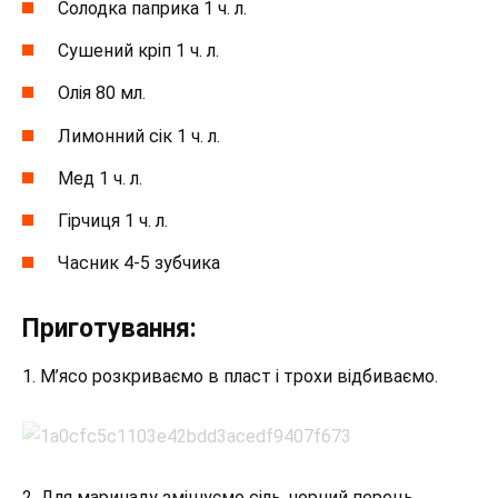
Солодка паприка 1 ч. л.
Сушений кріп 1 ч. л.
Олія ​​80 мл.
Лимонний сік 1 ч. л.
Мед 1 ч. л.
Гірчиця 1 ч. л.
Часник 4-5 зубчика
Приготування:
1. М’ясо розкриваємо в пласт і трохи відбиваємо.
2. Для маринаду змішуємо сіль, чорний перець,