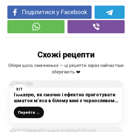
Поділитися у Facebook
Схожі рецепти
Обери щось смачненьке — ці рецепти зараз найчастіше
зберігають ❤️
ХІТ
Показую, як смачно і ефектно приготувати
шматок м’яса в білому вині з чорносливом і
горішками: таке ніжне, що просто тане в
роті
Перейти →