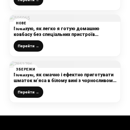
НОВЕ
Показую, як легко я готую домашню
ковбасу без спеціальних пристроїв
(желатину, нітритної солі та оболонки) –
така соковита і дуже смачна, простий
Перейти →
рецепт
ЗБЕРЕЖИ
Показую, як смачно і ефектно приготувати
шматок м’яса в білому вині з чорносливом і
горішками: таке ніжне, що просто тане в
роті
Перейти →