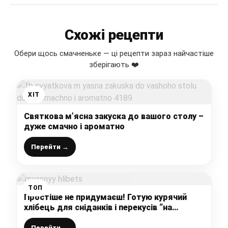
Схожі рецепти
Обери щось смачненьке — ці рецепти зараз найчастіше
зберігають ❤️
ХІТ
Святкова м’ясна закуска до вашого столу –
дуже смачно і ароматно
Перейти →
ТОП
Простіше не придумаєш! Готую курячий
хлібець для сніданків і перекусів “на
швидку руку” – все змішала і в духовку,
дуже смачно виходить
Перейти →