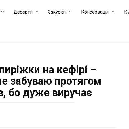
Десерти
Закуски
Консервація
Ку
 пиріжки на кефірі –
 не забуваю протягом
в, бо дуже виручає