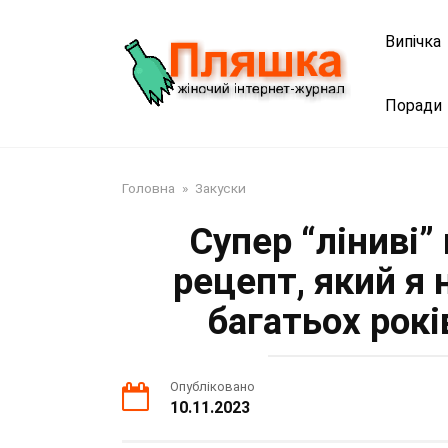
Перейти
до
Випічка
змісту
Поради
Головна
»
Закуски
Супер “ліниві”
рецепт, який я
багатьох рокі
Опубліковано
10.11.2023