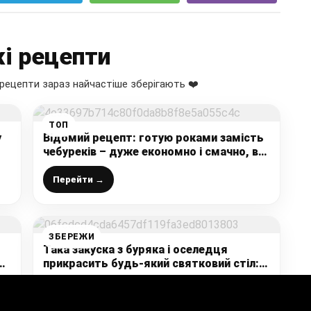
і рецепти
рецепти зараз найчастіше зберігають ❤️
ТОП
у
Відомий рецепт: готую роками замість
чебуреків – дуже економно і смачно, всі
у захваті
Перейти →
ЗБЕРЕЖИ
Така закуска з буряка і оселедця
прикрасить будь-який святковий стіл:
робити 15 хвилин, а виглядає дуже
ефектно (ділюся ідеєю)
Перейти →