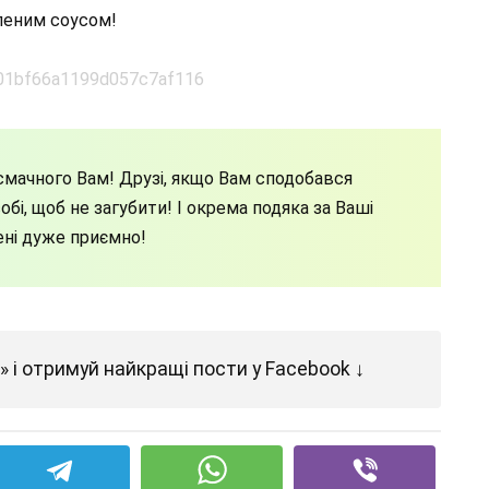
леним соусом!
мачного Вам! Друзі, якщо Вам сподобався
бі, щоб не загубити! І окрема подяка за Ваші
ені дуже приємно!
 і отримуй найкращі пости у Facebook ↓