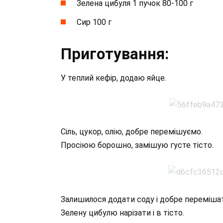
Зелена цибуля 1 пучок 80-100 г
Сир 100 г
Приготування:
У теплий кефір, додаю яйце.
Сіль, цукор, олію, добре перемішуємо.
Просіюю борошно, замішую густе тісто.
Залишилося додати соду і добре переміша
Зелену цибулю нарізати і в тісто.