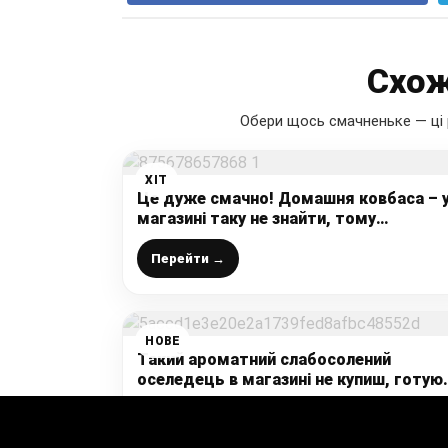
Схож
Обери щось смачненьке — ці 
ХІТ
Це дуже смачно! Домашня ковбаса – 
магазині таку не знайти, тому
зберігайте та радуйте свої смакові
відчуття
Перейти →
НОВЕ
Такий ароматний слабосолений
оселедець в магазині не купиш, готую
вдома за 10 хвилин: ділюся рецептом
приготування
Перейти →