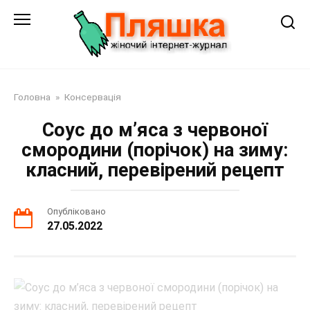
Перейти
до
змісту
Головна
»
Консервація
Соус до м’яса з червоної
смородини (порічок) на зиму:
класний, перевірений рецепт
Опубліковано
27.05.2022