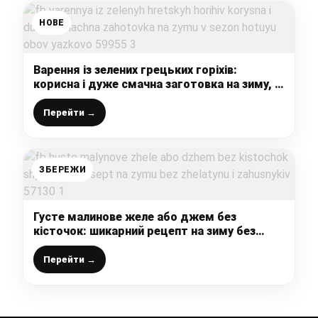
НОВЕ
Варення із зелених грецьких горіхів:
корисна і дуже смачна заготовка на зиму, в
сезон готую обов’язково
Перейти →
ЗБЕРЕЖИ
Густе малинове желе або джем без
кісточок: шикарний рецепт на зиму без
желатину і загусників
Перейти →