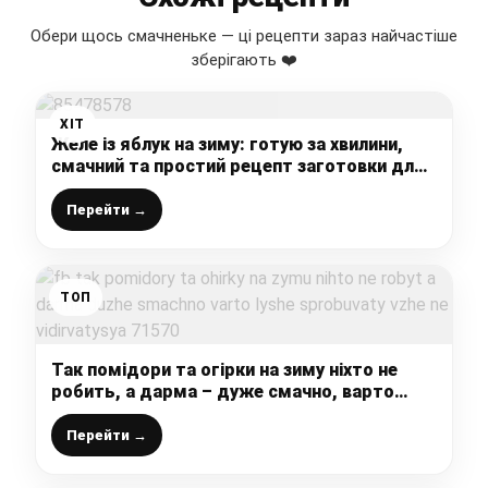
Обери щось смачненьке — ці рецепти зараз найчастіше
зберігають ❤️
ХІТ
Желе із яблук на зиму: готую за хвилини,
смачний та простий рецепт заготовки для
зимових смаколиків (зберігаю без
холодильника)
Перейти →
ТОП
Так помідори та огірки на зиму ніхто не
робить, а дарма – дуже смачно, варто
лише спробувати, вже не відірватися
Перейти →