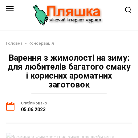
Перейти
до
змісту
Головна
»
Консервація
Варення з жимолості на зиму:
для любителів багатого смаку
і корисних ароматних
заготовок
Опубліковано
05.06.2023