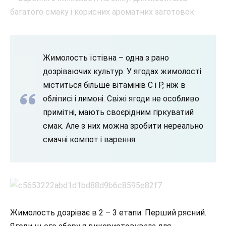
Жимолость їстівна – одна з рано
дозріваючих культур. У ягодах жимолості
міститься більше вітамінів C і Р, ніж в
обліписі і лимоні. Свіжі ягоди не особливо
примітні, мають своєрідним гіркуватий
смак. Але з них можна зробити нереально
смачні компот і варення.
Жимолость дозріває в 2 – 3 етапи. Перший рясний.