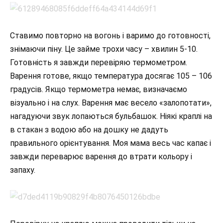
Ставимо повторно на вогонь і варимо до готовності,
знімаючи піну. Це займе трохи часу – хвилин 5-10.
Готовність я завжди перевіряю термометром.
Варення готове, якщо температура досягає 105 – 106
градусів. Якщо термометра немає, визначаємо
візуально і на слух. Варення має весело «залопотати»,
нагадуючи звук лопаються бульбашок. Ніякі краплі на
в стакан з водою або на дошку не дадуть
правильного орієнтування. Моя мама весь час капає і
завжди переварює варення до втрати кольору і
запаху.