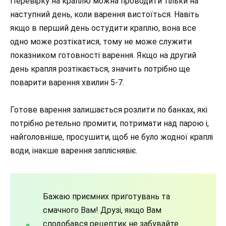
Перевірку на краплю можна проводити тільки на
наступний день, коли варення вистоїться. Навіть
якщо в перший день остудити краплю, вона все
одно може розтікатися, тому не може служити
показником готовності варення. Якщо на другий
день крапля розтікається, значить потрібно ще
поварити варення хвилин 5-7.
Готове варення залишається розлити по банках, які
потрібно ретельно промити, потримати над парою і,
найголовніше, просушити, щоб не було жодної краплі
води, інакше варення запліснявіє.
Бажаю приємних приготувань та
смачного Вам! Друзі, якщо Вам
сподобався рецептик не забувайте