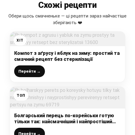
Схожі рецепти
Обери щось смачненьке — ці рецепти зараз найчастіше
зберігають ❤️
ХІТ
Компот з аґрусу і яблук на зиму: простий та
смачний рецепт без стерилізації
Перейти →
ТОП
Болгарський перець по-корейськи готую
тільки так: найсмачніший і найпростіший
перевірений рецепт перцю на зиму
Перейти →