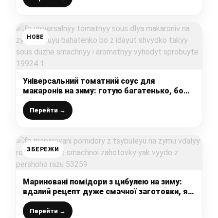
НОВЕ
Універсальний томатний соус для
макаронів на зиму: готую багатенько, бо
з’їдають швидко, такий соус дуже смачний
і ароматний виходить – спробуйте
Перейти →
ЗБЕРЕЖИ
Мариновані помідори з цибулею на зиму:
вдалий рецепт дуже смачної заготовки, як
вийде з першого разу
Перейти →