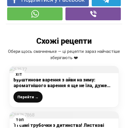
Схожі рецепти
Обери щось смачненьке — ці рецепти зараз найчастіше
зберігають ❤️
ХІТ
Бурштинове варення з айви на зиму:
ароматнішого варення я ще не їла, дуже
смачна і красива заготовка
Перейти →
ТОП
Ті самі трубочки з дитинства! Листкові