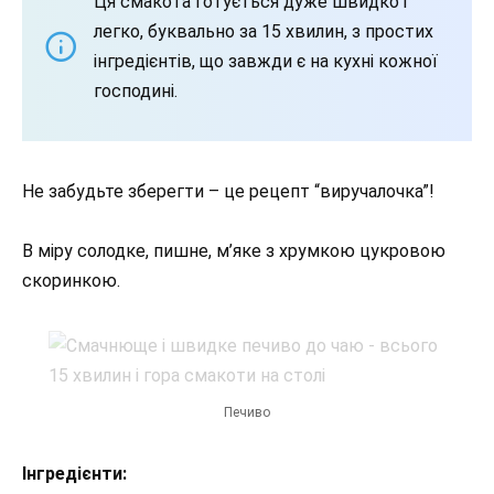
Ця смакота готується дуже швидко і
легко, буквально за 15 хвилин, з простих
інгредієнтів, що завжди є на кухні кожної
господині.
Не забудьте зберегти – це рецепт “виручалочка”!
В міру солодке, пишне, м’яке з хрумкою цукровою
скоринкою.
Печиво
Інгредієнти: