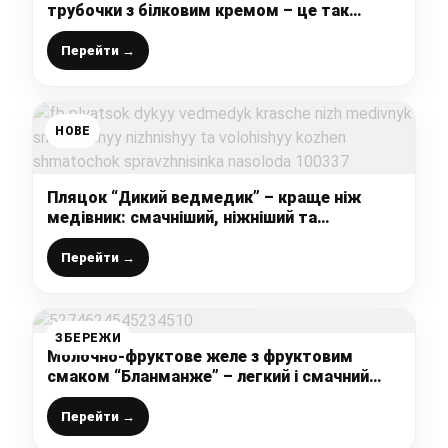
трубочки з білковим кремом – це так
смачно, що словами не передати!
Перейти →
НОВЕ
Пляцок “Дикий ведмедик” – краще ніж
медівник: смачніший, ніжніший та
вологіший, кожен шматочок –
справжнісінька насолода
Перейти →
ЗБЕРЕЖИ
Молочно-фруктове желе з фруктовим
смаком “Бланманже” – легкий і смачний
десерт на раз-два!
Перейти →