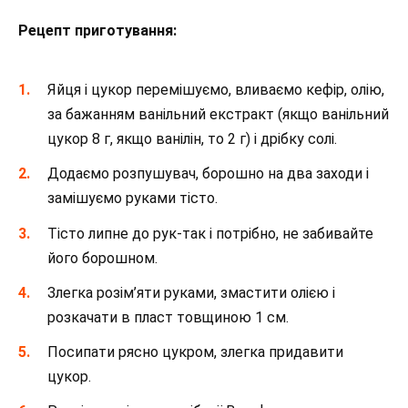
Рецепт приготування:
Яйця і цукор перемішуємо, вливаємо кефір, олію,
за бажанням ванільний екстракт (якщо ванільний
цукор 8 г, якщо ванілін, то 2 г) і дрібку солі.
Додаємо розпушувач, борошно на два заходи і
замішуємо руками тісто.
Тісто липне до рук-так і потрібно, не забивайте
його борошном.
Злегка розім’яти руками, змастити олією і
розкачати в пласт товщиною 1 см.
Посипати рясно цукром, злегка придавити
цукор.