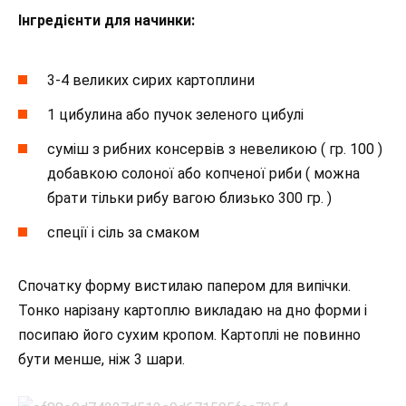
Інгредієнти для начинки:
3-4 великих сирих картоплини
1 цибулина або пучок зеленого цибулі
суміш з рибних консервів з невеликою ( гр. 100 )
добавкою солоної або копченої риби ( можна
брати тільки рибу вагою близько 300 гр. )
спеції і сіль за смаком
Спочатку форму вистилаю папером для випічки.
Тонко нарізану картоплю викладаю на дно форми і
посипаю його сухим кропом. Картоплі не повинно
бути менше, ніж 3 шари.