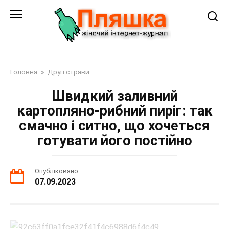
Перейти
до
змісту
Головна
»
Другі страви
Швидкий заливний
картопляно-рибний пиріг: так
смачно і ситно, що хочеться
готувати його постійно
Опубліковано
07.09.2023