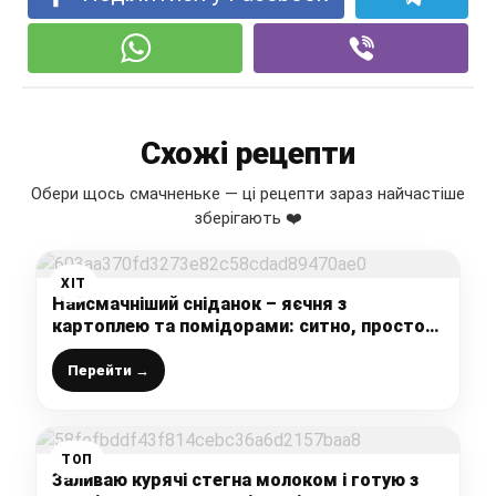
Схожі рецепти
Обери щось смачненьке — ці рецепти зараз найчастіше
зберігають ❤️
ХІТ
Найсмачніший сніданок – яєчня з
картоплею та помідорами: ситно, просто
та дуже смачно
Перейти →
ТОП
Заливаю курячі стегна молоком і готую з