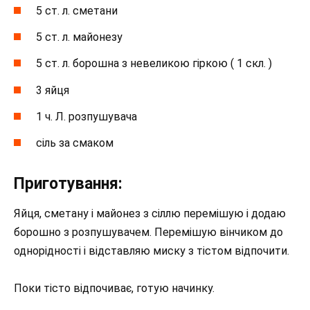
5 ст. л. сметани
5 ст. л. майонезу
5 ст. л. борошна з невеликою гіркою ( 1 скл. )
3 яйця
1 ч. Л. розпушувача
сіль за смаком
Приготування:
Яйця, сметану і майонез з сіллю перемішую і додаю
борошно з розпушувачем. Перемішую вінчиком до
однорідності і відставляю миску з тістом відпочити.
Поки тісто відпочиває, готую начинку.