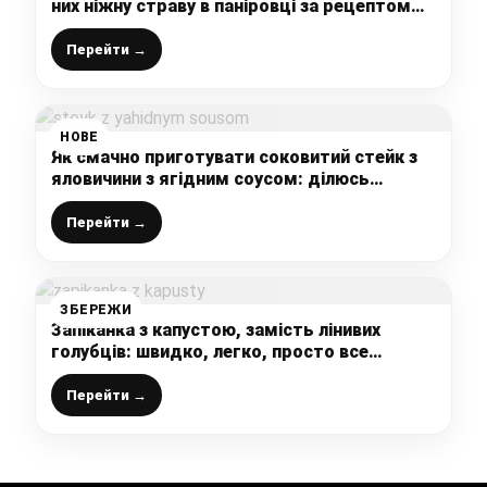
них ніжну страву в паніровці за рецептом
бабусі (виходить дуже смачно і ситно)
Перейти →
НОВЕ
Як смачно приготувати соковитий стейк з
яловичини з ягідним соусом: ділюсь
рецептом ресторанної страви
Перейти →
ЗБЕРЕЖИ
Запіканка з капустою, замість лінивих
голубців: швидко, легко, просто все
змішала і в духовку
Перейти →