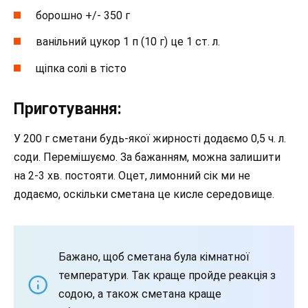
борошно +/- 350 г
ванільний цукор 1 п (10 г) це 1 ст. л.
щіпка солі в тісто
Приготування:
У 200 г сметани будь-якої жирності додаємо 0,5 ч. л.
соди. Перемішуємо. За бажанням, можна залишити
на 2-3 хв. постояти. Оцет, лимонний сік ми не
додаємо, оскільки сметана це кисле середовище.
Бажано, щоб сметана була кімнатної
температури. Так краще пройде реакція з
содою, а також сметана краще