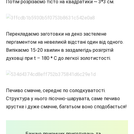
Потім розрізаємо тісто на квадратики ~ 3*3 см.
Перекладаємо заготовки на деко застелене
пергаментом на невеликій відстані один від одного.
Випікаємо 15-20 хвилин в заздалегідь розігрітій
духовці при t – 180 * С до легкої золотистості.
Печиво смачне, середнє по солодкуватості.
Структура у нього пісочно-шарувата, саме печиво
хрустке і дуже смачне, багатьом воно сподобається!
Бажаю приємних приготувань та