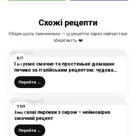
Схожі рецепти
Обери щось смачненьке — ці рецепти зараз найчастіше
зберігають ❤️
ХІТ
Готуємо смачне та простеньке домашнє
печиво за італійським рецептом: чудова
випічка до чаю
Перейти →
ТОП
Листкові пиріжки з сиром – неймовірно
смачний рецепт
Перейти →