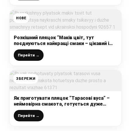
НОВЕ
Розкішний пляцок “Маків цвіт, тут
поєднуються найкращі смаки – цікавий і
дуже смачний рецепт від української
господині
Перейти →
ЗБЕРЕЖИ
Як приготувати пляцок “Тарасові вуса” –
неймовірна смакота, готується дуже
просто, а результат вражає
Перейти →