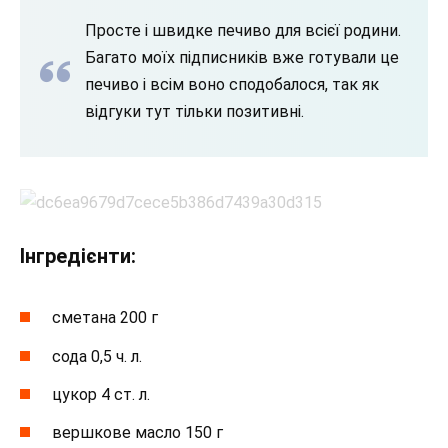
Просте і швидке печиво для всієї родини.
Багато моїх підписників вже готували це
печиво і всім воно сподобалося, так як
відгуки тут тільки позитивні.
Інгредієнти:
сметана 200 г
сода 0,5 ч. л.
цукор 4 ст. л.
вершкове масло 150 г