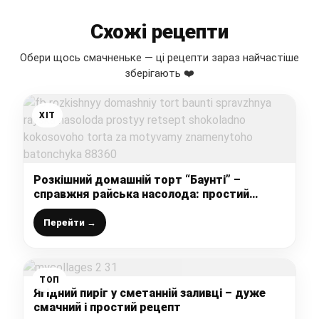
Схожі рецепти
Обери щось смачненьке — ці рецепти зараз найчастіше
зберігають ❤️
ХІТ
Розкішний домашній торт “Баунті” –
справжня райська насолода: простий
рецепт шоколадно-кокосового торта, за
мотивами знаменитого батончика
Перейти →
ТОП
Ягідний пиріг у сметанній заливці – дуже
смачний і простий рецепт