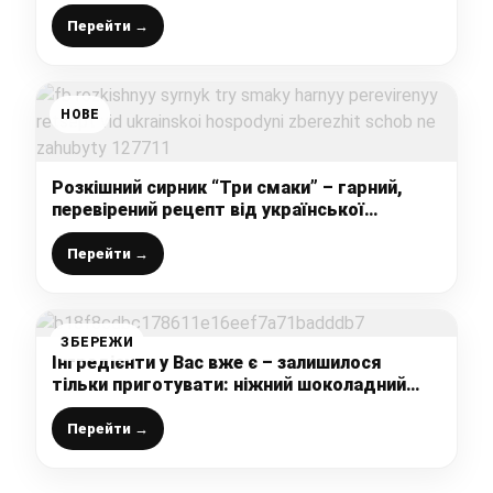
Перейти →
НОВЕ
Розкішний сирник “Три смаки” – гарний,
перевірений рецепт від української
господині. Збережіть, щоб не загубити!
Перейти →
ЗБЕРЕЖИ
Інгредієнти у Вас вже є – залишилося
тільки приготувати: ніжний шоколадний
торт із ароматним молочним кремом –
справжня насолода
Перейти →