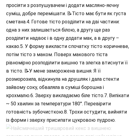
просіяти з розпушувачем і додати масляно-яєчну
суміш, добре перемішати. 📝Тісто має бути як густа
сметана.4. Готове тісто розділити на дві частини:
одна з них залишається білою, а другу ще раз
розділити надвоє і в одну додати мак, а в другу –
какао.5. У форму викласти спочатку тісто коричневе,
потім тісто з маком. Поверх макового тіста
рівномірно розподілити вишню та злегка втиснути її
в тісто. 📝У мене заморожена вишня. Я її
розморозила, відкинула на друшляк і дала стекти
зайвому соку, обваляла в суміші борошна і
крохмалю.6. Зверху викладаємо біле тісто.7. Випікати
~ 50 хвилин за температури 180°. Перевірити
готовність зубочисткою.8. Трохи остудити, вийняти
із форми і зверху присипати цукровою пудрою.