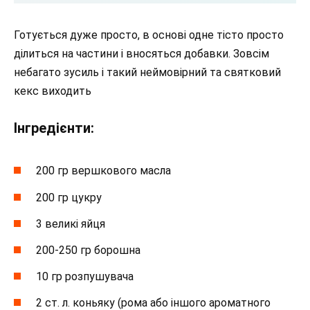
Готується дуже просто, в основі одне тісто просто
ділиться на частини і вносяться добавки. Зовсім
небагато зусиль і такий неймовірний та святковий
кекс виходить
Інгредієнти:
200 гр вершкового масла
200 гр цукру
3 великі яйця
200-250 гр борошна
10 гр розпушувача
2 ст. л. коньяку (рома або іншого ароматного