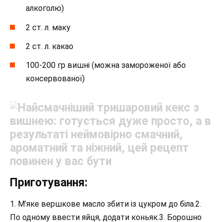
алкоголю)
2 ст. л. маку
2 ст. л. какао
100-200 гр вишні (можна замороженої або
консервованої)
Приготування:
1. М’яке вершкове масло збити із цукром до біла.2.
По одному ввести яйця, додати коньяк.3. Борошно