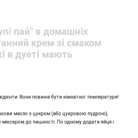
.
редієнти. Вони повинні бути кімнатної температури!
ершкове масло з цукром (або цукровою пудрою),
е міксером до пишності. По одному додати яйця і