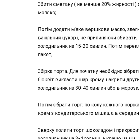
Збити сметану ( не менше 20% жирності )
молоко;
Потім додати м’яке вершкове масло, злегк
ванільний цукор і, не припиняючи збиват
холодильник на 15-20 хвилин. Потім перек
пакет;
Збірка торта. Для початку необхідно зібрати
бісквіт викласти шар крему, накрити други
холодильник на 30-40 хвилин або в морозил
Потім зібрати торт: по колу кожного корж
крем з кондитерського мішка, а в середині
Зверху полити торт шоколадом і прикраси
холодильник на 3-4 години, а краще на ніч.