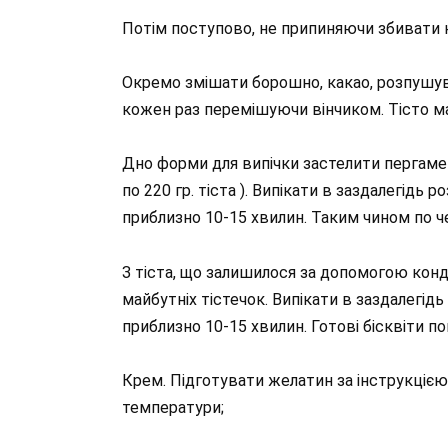
Потім поступово, не припиняючи збивати н
Окремо змішати борошно, какао, розпушува
кожен раз перемішуючи вінчиком. Тісто ма
Дно форми для випічки застелити пергамен
по 220 гр. тіста ). Випікати в заздалегідь р
приблизно 10-15 хвилин. Таким чином по че
З тіста, що залишилося за допомогою кон
майбутніх тістечок. Випікати в заздалегідь
приблизно 10-15 хвилин. Готові бісквіти п
Крем. Підготувати желатин за інструкцією,
температури;