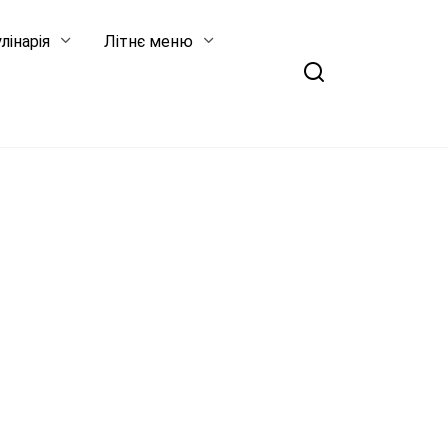
лінарія
Літнє меню