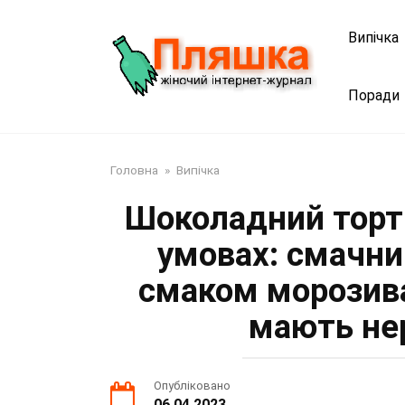
Перейти
до
Випічка
змісту
Поради
Головна
»
Випічка
Шоколадний торт 
умовах: смачни
смаком морозива 
мають не
Опубліковано
06.04.2023