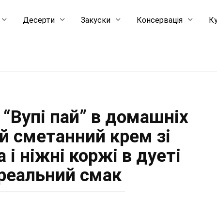
Десерти
Закуски
Консервація
Ку
“Вупі пай” в домашніх
й сметанний крем зі
і ніжні коржі в дуеті
реальний смак