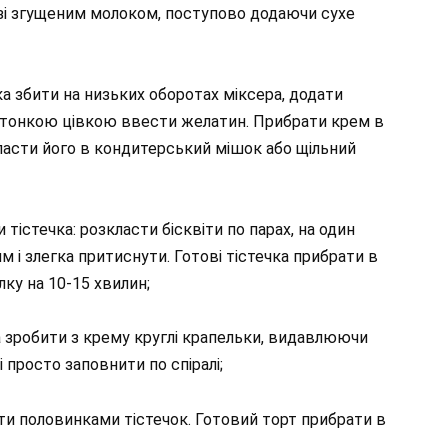
 зі згущеним молоком, поступово додаючи сухе
а збити на низьких оборотах міксера, додати
и, тонкою цівкою ввести желатин. Прибрати крем в
ласти його в кондитерський мішок або щільний
 тістечка: розкласти бісквіти по парах, на один
м і злегка притиснути. Готові тістечка прибрати в
ку на 10-15 хвилин;
а зробити з крему круглі крапельки, видавлюючи
 просто заповнити по спіралі;
ти половинками тістечок. Готовий торт прибрати в