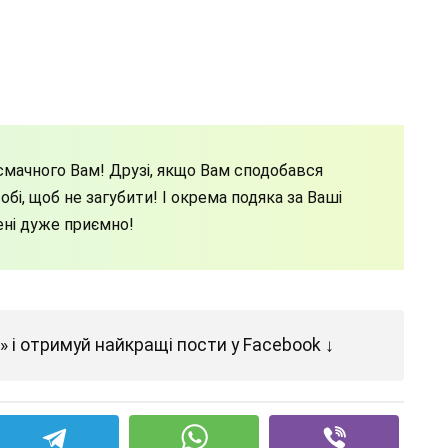
мачного Вам! Друзі, якщо Вам сподобався
бі, щоб не загубити! І окрема подяка за Ваші
ені дуже приємно!
 і отримуй найкращі пости у Facebook ↓