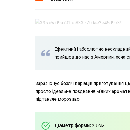
Ефектний і абсолютно нескладний
прийшов до нас з Америки, хоча сп
Зараз існує безліч варіацій приготування ц
просто ідеальне поєднання м’яких ароматн
підтануле морозиво.
Діаметр форми:
20 см