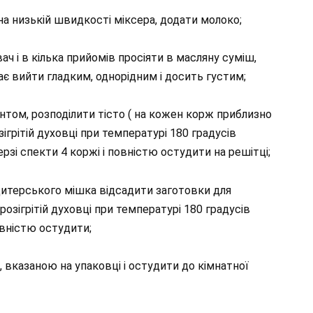
а низькій швидкості міксера, додати молоко;
ч і в кілька прийомів просіяти в масляну суміш,
є вийти гладким, однорідним і досить густим;
том, розподілити тісто ( на кожен корж приблизно
озігрітій духовці при температурі 180 градусів
рзі спекти 4 коржі і повністю остудити на решітці;
дитерського мішка відсадити заготовки для
 розігрітій духовці при температурі 180 градусів
овністю остудити;
 вказаною на упаковці і остудити до кімнатної