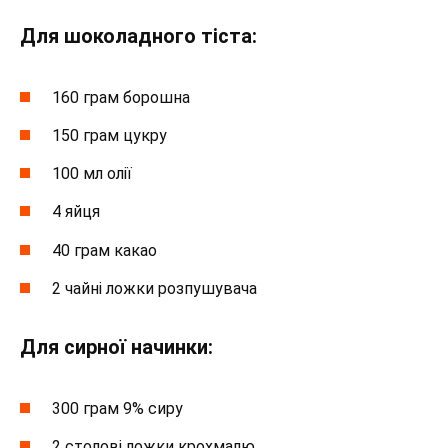
Для шоколадного тіста:
160 грам борошна
150 грам цукру
100 мл олії
4 яйця
40 грам какао
2 чайні ложки розпушувача
Для сирної начинки:
300 грам 9% сиру
2 столові ложки крохмалю