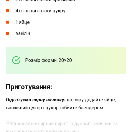
4 столові ложки цукру
1 яйце
ванілін
Розмір форми: 28×20
Приготування:
Підготуємо сирну начинку:
до сиру додайте яйце,
ванільний цукор і цукор і збийте блендером.