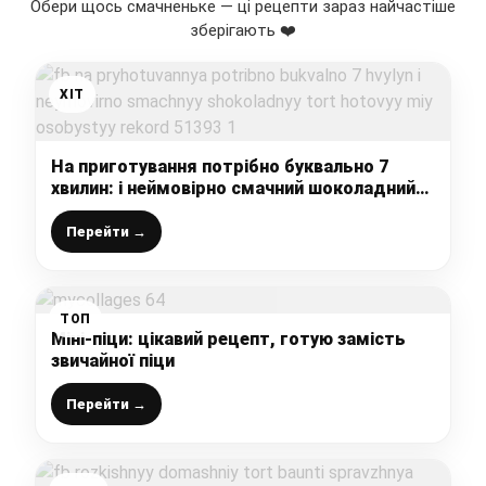
Обери щось смачненьке — ці рецепти зараз найчастіше
зберігають ❤️
ХІТ
На приготування потрібно буквально 7
хвилин: і неймовірно смачний шоколадний
торт готовий – мій особистий рекорд
Перейти →
ТОП
Міні-піци: цікавий рецепт, готую замість
звичайної піци
Перейти →