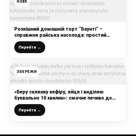
НОВЕ
Розкішний домашній торт “Баунті” –
справжня райська насолода: простий
рецепт шоколадно-кокосового торта, за
мотивами знаменитого батончика
Перейти →
ЗБЕРЕЖИ
«Беру склянку кефіру, яйця і виділяю
буквально 10 хвилин»: смачне печиво до
чаю «Смак дитинства» – швидко, просто і
бюджетно
Перейти →