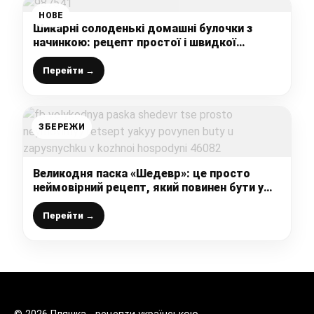
НОВЕ
Шикарні солоденькі домашні булочки з
начинкою: рецепт простої і швидкої
здобної випічки, тісто як пух, повітряне і
м’яке
Перейти →
ЗБЕРЕЖИ
Великодня паска «Шедевр»: це просто
неймовірний рецепт, який повинен бути у
записничку в кожної господині
Перейти →