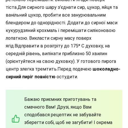
тіста.Для сирного шару з’єднати сир, цукор, яйця та
ванільний цукор, пробити все занурювальним
блендером до однорідності. Додати до сирної маси
кукурудзяний крохмаль і перемішати силіконовою
лопаткою. Викласти сирну масу поверх
ягід.Відправити в розігріту до 175* С духовку, на
середній рівень, випікати приблизно 50 хвилин
(орієнтуйтеся на свою духовку). У готового пирога
центр злегка тремтить.Перед подачею
шоколадно-
сирний пиріг повністю
остудити.
Бажаю приємних приготувань та
смачного Вам! Друзі, якщо Вам
сподобався рецептик не забувайте
зберегти собі, щоб не загубити! І окрема