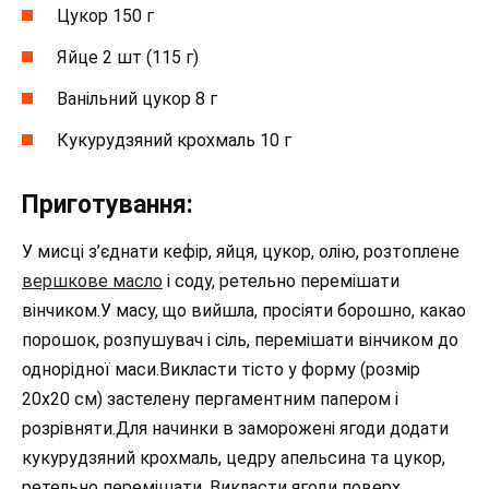
Цукор 150 г
Яйце 2 шт (115 г)
Ванільний цукор 8 г
Кукурудзяний крохмаль 10 г
Приготування:
У мисці з’єднати кефір, яйця, цукор, олію, розтоплене
вершкове масло
і соду, ретельно перемішати
вінчиком.У масу, що вийшла, просіяти борошно, какао
порошок, розпушувач і сіль, перемішати вінчиком до
однорідної маси.Викласти тісто у форму (розмір
20х20 см) застелену пергаментним папером і
розрівняти.Для начинки в заморожені ягоди додати
кукурудзяний крохмаль, цедру апельсина та цукор,
ретельно перемішати. Викласти ягоди поверх