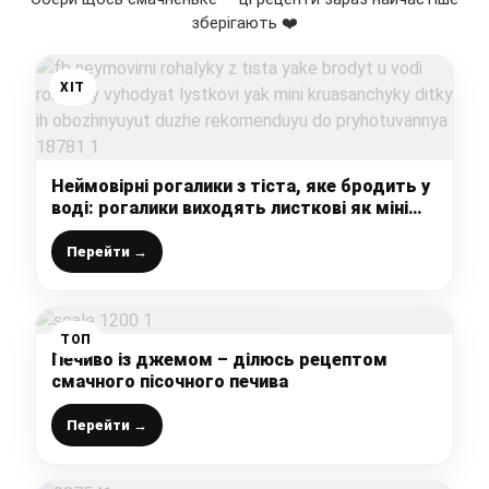
зберігають ❤️
ХІТ
Неймовірні рогалики з тіста, яке бродить у
воді: рогалики виходять листкові як міні
круасанчики, дітки їх обожнюють, дуже
рекомендую до приготування
Перейти →
ТОП
Печиво із джемом – ділюсь рецептом
смачного пісочного печива
Перейти →