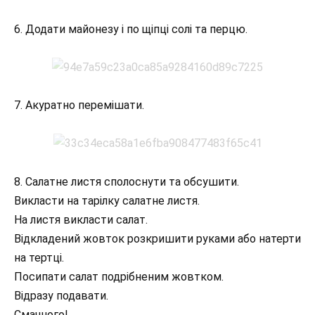
6. Додати майонезу і по щіпці солі та перцю.
7. Акуратно перемішати.
8. Салатне листя сполоснути та обсушити.
Викласти на тарілку салатне листя.
На листя викласти салат.
Відкладений жовток розкришити руками або натерти
на тертці.
Посипати салат подрібненим жовтком.
Відразу подавати.
Смачного!