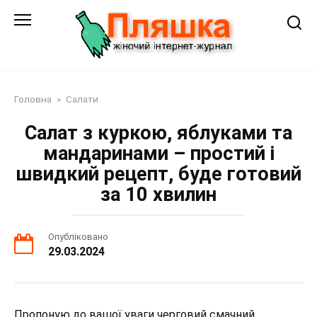
Перейти
до
змісту
Головна
»
Салати
Салат з куркою, яблуками та
мандаринами – простий і
швидкий рецепт, буде готовий
за 10 хвилин
Опубліковано
29.03.2024
Пропоную до вашої уваги черговий смачний