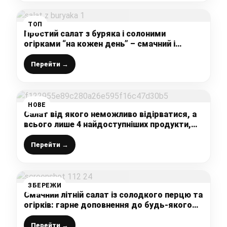
ТОП
Простий салат з буряка і солоними
огірками “на кожен день” – смачний і
швидкий рецепт, який повинен бути у
записничку кожної господиньки
Перейти →
НОВЕ
Салат від якого неможливо відірватися, а
всього лише 4 найдоступніших продукти,
які знайдуться завжди на кухні
Перейти →
ЗБЕРЕЖИ
Смачний літній салат із солодкого перцю та
огірків: гарне доповнення до будь-якого
гарніру, легкий рецепт на кожен день
Перейти →