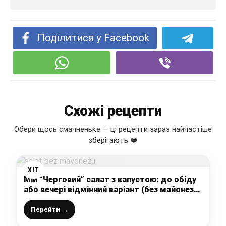
Поділитися у Facebook
Схожі рецепти
Обери щось смачненьке — ці рецепти зараз найчастіше
зберігають ❤️
ХІТ
Мій “Черговий” салат з капустою: до обіду
або вечері відмінний варіант (без майонезу і
готувати 5 хвилин)
Перейти →