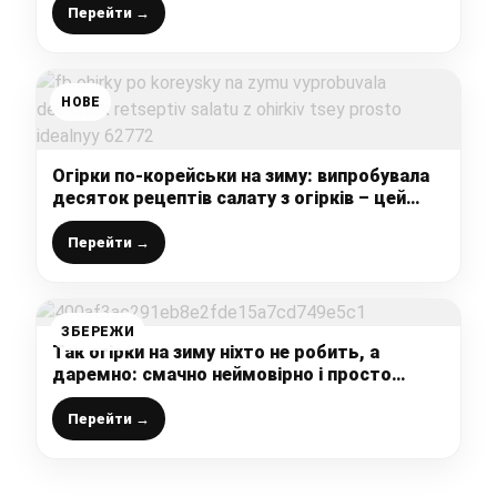
гарнір, і заправка для супів та інших страв
Перейти →
НОВЕ
Огірки по-корейськи на зиму: випробувала
десяток рецептів салату з огірків – цей
просто ідеальний
Перейти →
ЗБЕРЕЖИ
Так огірки на зиму ніхто не робить, а
даремно: смачно неймовірно і просто
дуже, дуже рекомендую цей рецепт
Перейти →