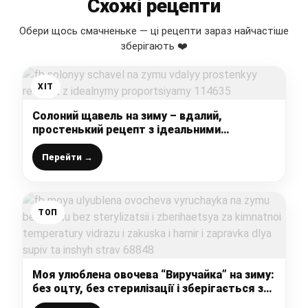
Схожі рецепти
Обери щось смачненьке — ці рецепти зараз найчастіше
зберігають ❤️
ХІТ
Солоний щавель на зиму – вдалий,
простенький рецепт з ідеальними
пропорціями
Перейти →
ТОП
Моя улюблена овочева “Виручайка” на зиму:
без оцту, без стерилізації і зберігається за
кімнатної температури, відразу і закуска, і