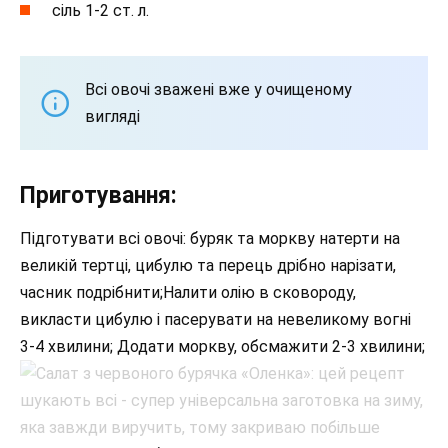
сіль 1-2 ст. л.
Всі овочі зважені вже у очищеному
вигляді
Приготування:
Підготувати всі овочі: буряк та моркву натерти на
великій тертці, цибулю та перець дрібно нарізати,
часник подрібнити;Налити олію в сковороду,
викласти цибулю і пасерувати на невеликому вогні
3-4 хвилини; Додати моркву, обсмажити 2-3 хвилини;