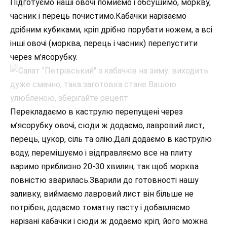
Підготуємо наші овочі помиємо і обсушимо, моркву,
часник і перець почистимо.Кабачки нарізаємо
дрібним кубиками, кріп дрібно порубати ножем, а всі
інші овочі (морква, перець і часник) перепустити
через м’ясорубку.
Перекладаємо в каструлю перепущені через
м’ясорубку овочі, сюди ж додаємо, лавровий лист,
перець, цукор, сіль та олію.Далі додаємо в каструлю
воду, перемішуємо і відправляємо все на плиту
варимо приблизно 20-30 хвилин, так щоб морква
повністю зварилась.Зварили до готовності нашу
заливку, виймаємо лавровий лист він більше не
потрібен, додаємо томатну пасту і добавляємо
нарізані кабачки і сюди ж додаємо кріп, його можна