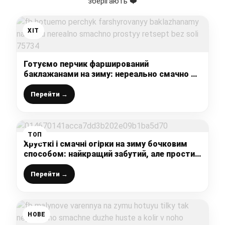
зберігають ❤️
ХІТ
Готуємо перчик фарширований
баклажанами на зиму: нереально смачно –
простий рецепт БЕЗ солі
Перейти →
ТОП
Хрусткі і смачні огірки на зиму бочковим
способом: найкращий забутий, але простий
рецепт без оцту в банках
Перейти →
НОВЕ