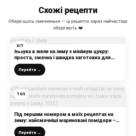
Схожі рецепти
Обери щось смачненьке — ці рецепти зараз найчастіше
зберігають ❤️
ХІТ
Яблука в желе на зиму з мінімум цукру:
проста, смачна і швидка заготовка для
зайнятих господинь
Перейти →
ТОП
Під першим номером в моїх рецептах на
зиму: найсмачніші мариновані помідори –
сіль і цукор кладу прямо в банки
Перейти →