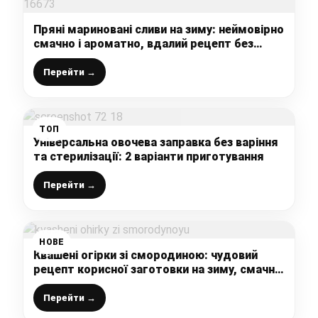
Пряні мариновані сливи на зиму: неймовірно
смачно і ароматно, вдалий рецепт без
стерилізації
Перейти →
ТОП
Універсальна овочева заправка без варіння
та стерилізації: 2 варіанти приготування
Перейти →
НОВЕ
Квашені огірки зі смородиною: чудовий
рецепт корисної заготовки на зиму, смачні і
хрумкі
Перейти →