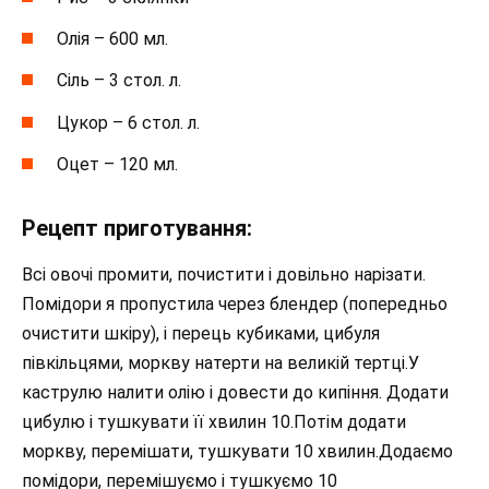
Олія – ​​600 мл.
Сіль – 3 стол. л.
Цукор – 6 стол. л.
Оцет – 120 мл.
Рецепт приготування:
Всі овочі промити, почистити і довільно нарізати.
Помідори я пропустила через блендер (попередньо
очистити шкіру), і перець кубиками, цибуля
півкільцями, моркву натерти на великій тертці.У
каструлю налити олію і довести до кипіння. Додати
цибулю і тушкувати її хвилин 10.Потім додати
моркву, перемішати, тушкувати 10 хвилин.Додаємо
помідори, перемішуємо і тушкуємо 10