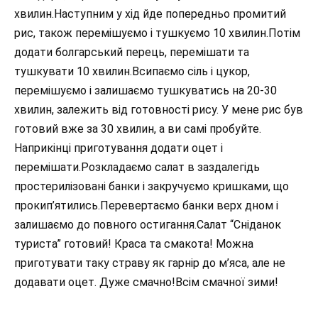
хвилин.Наступним у хід йде попередньо промитий
рис, також перемішуємо і тушкуємо 10 хвилин.Потім
додати болгарський перець, перемішати та
тушкувати 10 хвилин.Всипаємо сіль і цукор,
перемішуємо і залишаємо тушкуватись на 20-30
хвилин, залежить від готовності рису. У мене рис був
готовий вже за 30 хвилин, а ви самі пробуйте.
Наприкінці приготування додати оцет і
перемішати.Розкладаємо салат в заздалегідь
простерилізовані банки і закручуємо кришками, що
прокип’ятились.Перевертаємо банки верх дном і
залишаємо до повного остигання.Салат “Сніданок
туриста” готовий! Краса та смакота! Можна
приготувати таку страву як гарнір до м’яса, але не
додавати оцет. Дуже смачно!Всім смачної зими!