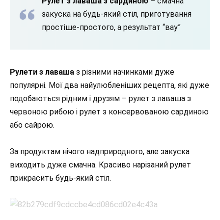
Рулет з лаваша з сардиною
– смачна
закуска на будь-який стіл, приготування
простіше-простого, а результат “вау”
Рулети з лаваша
з різними начинками дуже
популярні. Мої два найулюбленіших рецепта, які дуже
подобаються рідним і друзям – рулет з лаваша з
червоною рибою і рулет з консервованою сардиною
або сайрою.
За продуктам нічого надприродного, але закуска
виходить дуже смачна. Красиво нарізаний рулет
прикрасить будь-який стіл.