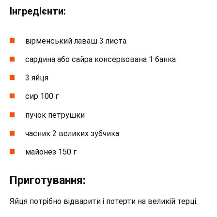
Інгредієнти:
вірменський лаваш 3 листа
сардина або сайра консервована 1 банка
3 яйця
сир 100 г
пучок петрушки
часник 2 великих зубчика
майонез 150 г
Приготування:
Яйця потрібно відварити і потерти на великій терці.