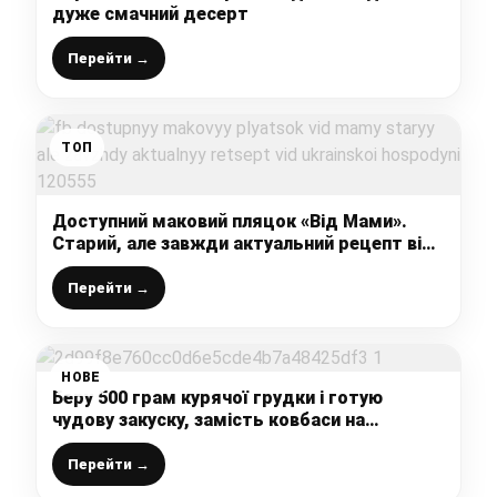
дуже смачний десерт
Перейти →
ТОП
Доступний маковий пляцок «Від Мами».
Старий, але завжди актуальний рецепт від
української господині
Перейти →
НОВЕ
Беру 500 грам курячої грудки і готую
чудову закуску, замість ковбаси на
бутерброди і на свято – ділюся своїм
найкращим рецептом
Перейти →