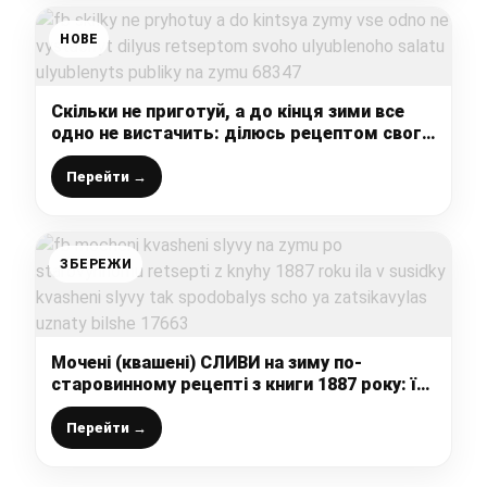
НОВЕ
Скільки не приготуй, а до кінця зими все
одно не вистачить: ділюсь рецептом свого
улюбленого салату “Улюблениць публіки” на
зиму
Перейти →
ЗБЕРЕЖИ
Мочені (квашені) СЛИВИ на зиму по-
старовинному рецепті з книги 1887 року: їла
в сусідки квашені сливи, так сподобались,
що я зацікавилась узнати більше
Перейти →