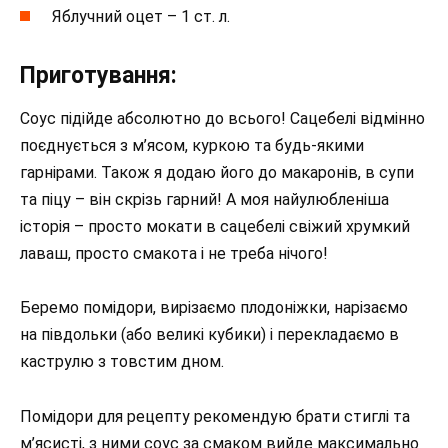
Яблучний оцет – 1 ст. л.
Приготування:
Соус підійде абсолютно до всього! Сацебелі відмінно
поєднується з м’ясом, куркою та будь-якими
гарнірами. Також я додаю його до макаронів, в супи
та піцу – він скрізь гарний! А моя найулюбленіша
історія – просто мокати в сацебелі свіжий хрумкий
лаваш, просто смакота і не треба нічого!
Беремо помідори, вирізаємо плодоніжки, нарізаємо
на півдольки (або великі кубики) і перекладаємо в
каструлю з товстим дном.
Помідори для рецепту рекомендую брати стиглі та
м’ясисті, з ними соус за смаком вийде максимально