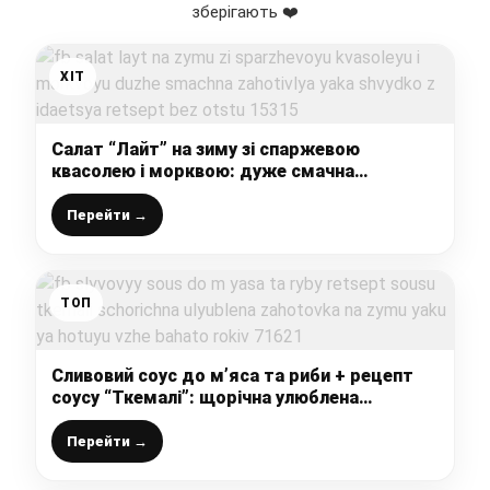
зберігають ❤️
ХІТ
Салат “Лайт” на зиму зі спаржевою
квасолею і морквою: дуже смачна
заготівля, яка швидко з’їдається (рецепт
без оцту)
Перейти →
ТОП
Сливовий соус до м’яса та риби + рецепт
соусу “Ткемалі”: щорічна улюблена
заготовка на зиму, яку я готую вже багато
років
Перейти →