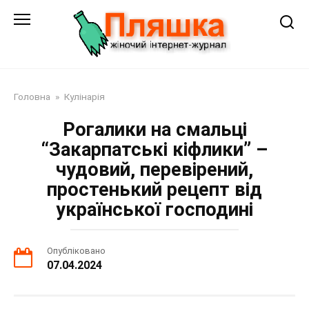
Перейти
до
змісту
Головна
»
Кулінарія
Рогалики на смальці
“Закарпатські кіфлики” –
чудовий, перевірений,
простенький рецепт від
української господині
Опубліковано
07.04.2024