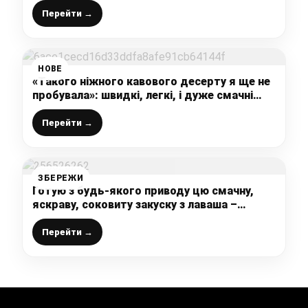
Перейти →
НОВЕ
«Такого ніжного кавового десерту я ще не
пробувала»: швидкі, легкі, і дуже смачні
ласощі до чаю (обов’язково готую на
Новорічний стіл)
Перейти →
ЗБЕРЕЖИ
Готую з будь-якого приводу цю смачну,
яскраву, соковиту закуску з лаваша –
ділюсь простим, але таким красивим і
смачним рецептом
Перейти →