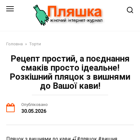
Перейти
до
змісту
Головна
»
Торти
Рецепт простий, а поєднання
смаків просто ідеальне!
Розкішний пляцок з вишнями
до Вашої кави!
Опубліковано
30.05.2026
Пляцок з вишнями до кави 🍒#пляцок #вишня