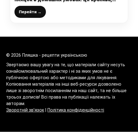
неймовірно смачна випічка вийте у всіх і з
першого разу
Перейти →
© 2026 Пляшка - рецепти українською
Звертаємо вашу увагу на те, що матеріали сайту несуть
ознайомлювальний характер і ні за яких умов не є
публічною офертою або методиками для лікування.
Копіювання матеріалів на інші веб-ресурси дозволено
лише зі зворотнім посиланням на наш сайт, та не більше
троьох дописів! Всі права на публікації належать їх
авторам.
Зворотній зв’язок
|
Політика конфіденційності