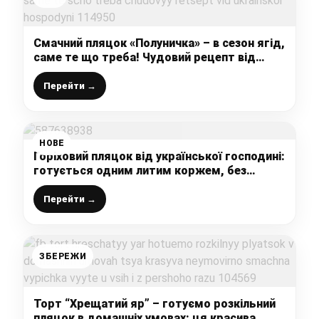
Смачний пляцок «Полуничка» – в сезон ягід,
саме те що треба! Чудовий рецепт від
української господині
Перейти →
НОВЕ
Горіховий пляцок від української господині:
готується одним литим коржем, без
розкачування і без масла
Перейти →
ЗБЕРЕЖИ
Торт “Хрещатий яр” – готуємо розкільний
пляцок в домашніх умовах: ця красива,