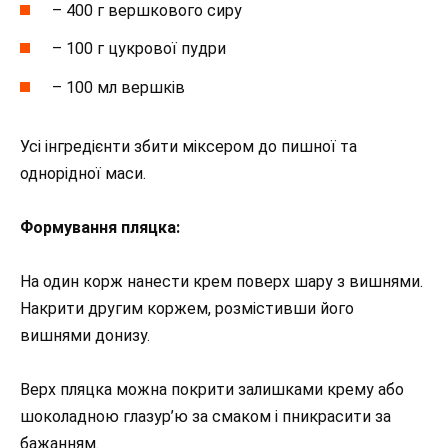
– 400 г вершкового сиру
– 100 г цукрової пудри
– 100 мл вершків
Усі інгредієнти збити міксером до пишної та
однорідної маси.
Формування пляцка:
На один корж нанести крем поверх шару з вишнями.
Накрити другим коржем, розмістивши його
вишнями донизу.
Верх пляцка можна покрити залишками крему або
шоколадною глазур’ю за смаком і пникрасити за
бажанням.