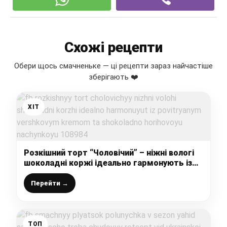
Схожі рецепти
Обери щось смачненьке — ці рецепти зараз найчастіше
зберігають ❤️
ХІТ
Розкішний торт “Чоловічий” – ніжні вологі
шоколадні коржі ідеально гармонують із
повітряним вершковим кремом та
шоколадно-горіховою начинкою
Перейти →
ТОП