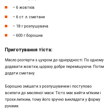
– 6 жовтків
– 6 ст. л. сметани
– 18 г розпушувача
– 600 г борошна
Приготування тіста:
Масло розтерти з цукром до однорідності. По одному
додавати жовтки, щоразу добре перемішуючи. Потім
додати сметану.
Борошно змішати з розпушувачем і поступово
всипати до масляної маси. Тісто має вийти м’яким і
трохи липким, тому його зручно викладати у форму
руками.