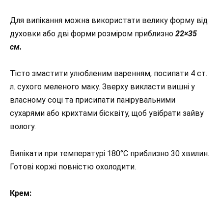
Для випікання можна використати велику форму від
духовки або дві форми розміром приблизно
22×35
см.
Тісто змастити улюбленим варенням, посипати 4 ст.
л. сухого меленого маку. Зверху викласти вишні у
власному соці та присипати панірувальними
сухарями або крихтами бісквіту, щоб увібрати зайву
вологу.
Випікати при температурі 180°C приблизно 30 хвилин.
Готові коржі повністю охолодити.
Крем: