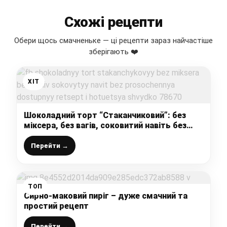
Схожі рецепти
Обери щось смачненьке — ці рецепти зараз найчастіше
зберігають ❤️
ХІТ
Шоколадний торт “Стаканчиковий”: без
міксера, без вагів, соковитий навіть без
просочення, доступний рецепт і готується
швидко
Перейти →
ТОП
Сирно-маковий пиріг – дуже смачний та
простий рецепт
Перейти →