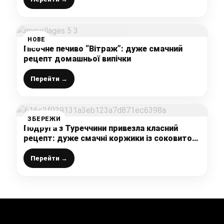
НОВЕ
Пісочне печиво “Вітраж”: дуже смачний
рецепт домашньої випічки
Перейти →
ЗБЕРЕЖИ
Подруга з Туреччини привезла класний
рецепт: дуже смачні коржики із соковитою
начинкою
Перейти →