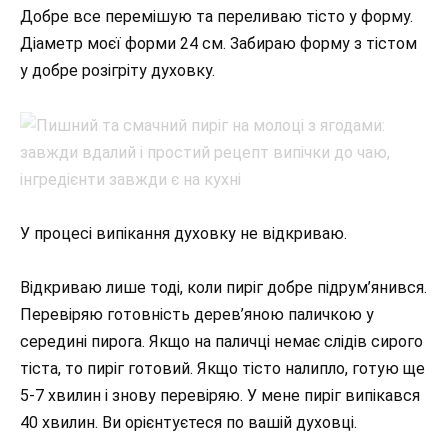
Добре все перемішую та переливаю тісто у форму.
Діаметр моєї форми 24 см. Забираю форму з тістом
у добре розігріту духовку.
У процесі випікання духовку не відкриваю.
Відкриваю лише тоді, коли пиріг добре підрум’янився.
Перевіряю готовність дерев’яною паличкою у
середині пирога. Якщо на паличці немає слідів сирого
тіста, то пиріг готовий. Якщо тісто налипло, готую ще
5-7 хвилин і знову перевіряю. У мене пиріг випікався
40 хвилин. Ви орієнтуєтеся по вашій духовці.