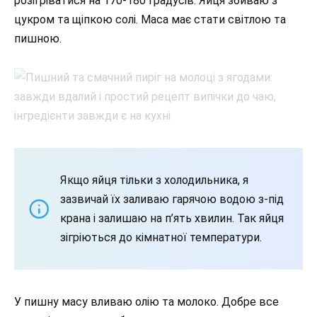
розігріватися на 170-180 градусів. Яйця збиваю з
цукром та щіпкою солі. Маса має стати світлою та
пишною.
Якщо яйця тільки з холодильника, я
зазвичай їх заливаю гарячою водою з-під
крана і залишаю на п’ять хвилин. Так яйця
зігріються до кімнатної температури.
У пишну масу вливаю олію та молоко. Добре все