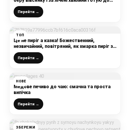
беру вівсянку і за лічені хвилини готую до
чаю вівсяне печиво «Хвилинка»
Перейти →
ТОП
Це не пиріг а казка! Божественний,
незвичайний, повітряний, як хмарка пиріг зі
згущеним молоком – шикарний рецепт,
який вам точно сподобається
Перейти →
НОВЕ
Медове печиво до чаю: смачна та проста
випічка
Перейти →
ЗБЕРЕЖИ