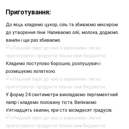
Приготування:
До яєць кладемо цукор, сіль та збиваємо міксером
до утворення піни. Наливаємо олії, молока, додаємо
ванілін і ще раз збиваємо.
Кладемо поступово борошно, розпушувач і
розмішуємо лопаткою.
У форму 24 сантиметри викладаємо пергаментний
папір і кладемо половину тіста. Випікаємо
п’ятнадцять хвилин, при сто вісімдесят градусів.