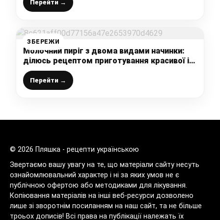
рецепт
Перейти →
ЗБЕРЕЖИ
Молочний пиріг з двома видами начинки:
ділюсь рецептом приготування красивої і
дуже смачної випічки до чаю
Перейти →
© 2026 Пляшка - рецепти українською
Звертаємо вашу увагу на те, що матеріали сайту несуть
ознайомлювальний характер і ні за яких умов не є
публічною офертою або методиками для лікування.
Копіювання матеріалів на інші веб-ресурси дозволено
лише зі зворотнім посиланням на наш сайт, та не більше
троьох дописів! Всі права на публікації належать їх