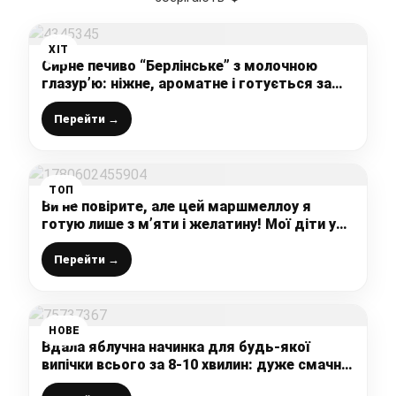
ХІТ
Сирне печиво “Берлінське” з молочною
глазур’ю: ніжне, ароматне і готується за
лічені хвилини – простий рецепт
Перейти →
ТОП
Ви не повірите, але цей маршмеллоу я
готую лише з м’яти і желатину! Мої діти у
захваті!
Перейти →
НОВЕ
Вдала яблучна начинка для будь-якої
випічки всього за 8-10 хвилин: дуже смачна,
соковита і ніколи не витікає – простий