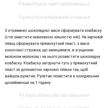
З отриманої шоколадної маси сформувати ковбаску
(стіл змастити невеликою кількістю олії). На харчовій
плівці сформувати прямокутний пласт, з маси
кокосової стружки, що залишилася, зі згущеним
молоком молоком, і на нього розмістити шоколадну
ковбаску. Ковбаску загорнути туго у прямокутний
пласт за допомогою харчової плівки так, щоб
вийшов рулетик. Рулетик помістити в холодильник
щонайменше на 1 годину