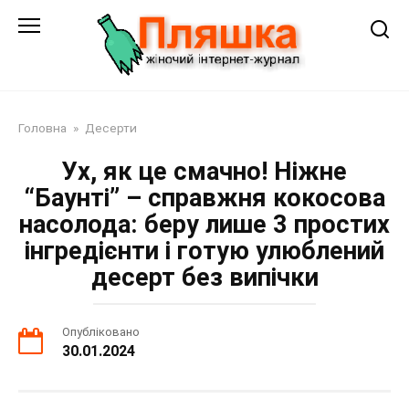
Перейти
до
змісту
Головна
»
Десерти
Ух, як це смачно! Ніжне
“Баунті” – справжня кокосова
насолода: беру лише 3 простих
інгредієнти і готую улюблений
десерт без випічки
Опубліковано
30.01.2024