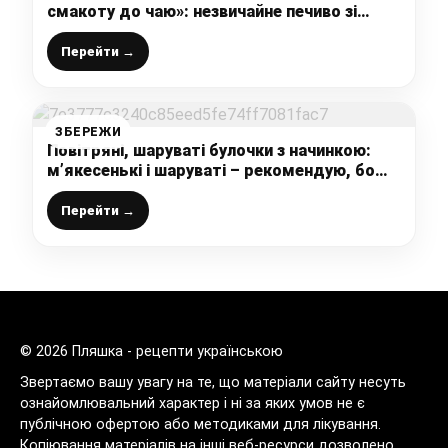
смакоту до чаю»: незвичайне печиво зі
звичайних продуктів (навіть духовка не
потрібна)
Перейти →
ЗБЕРЕЖИ
Повітряні, шаруваті булочки з начинкою:
м’якесенькі і шаруваті – рекомендую, бо
дуже смачно
Перейти →
© 2026 Пляшка - рецепти українською
Звертаємо вашу увагу на те, що матеріали сайту несуть
ознайомлювальний характер і ні за яких умов не є
публічною офертою або методиками для лікування.
Копіювання матеріалів на інші веб-ресурси дозволено