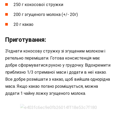
250 г кокосової стружки
200 г згущеного молока (+/- 20г)
20 г какао
Приготування:
З’єднати кокосову стружку зі згущеним молоком і
ретельно перемішати. Готова консистенція має
добре сформуватися рукою у грудочку. Відокремити
приблизно 1/3 отриманої маси і додати в неї какао.
Все добре розмішати з какао, щоб вийшла однорідна
маса. Якщо какао погано розмішується, можна
додати 1 чайну ложку згущеного молока.