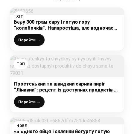
ХІТ
Беру 300 грам сиру і готую гору
“колобочків”. Найпростіша, але водночас
найсмачніша випічка дитинства
Перейти →
ТОП
Простенький та швидкий сирний пиріг
“Лінивий”: рецепт із доступних продуктів –
до чаю саме те
Перейти →
НОВЕ
«З одного яйця і склянки йогурту готую