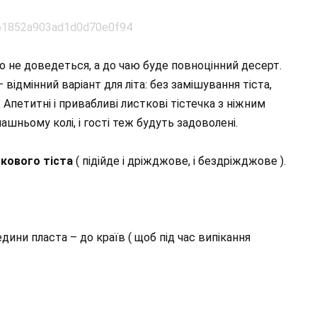
ого не доведеться, а до чаю буде повноцінний десерт.
відмінний варіант для літа: без замішування тіста,
 Апетитні і привабливі листкові тістечка з ніжним
шньому колі, і гості теж будуть задоволені.
кового тіста
( підійде і дріжджове, і бездріжджове ).
дини пласта – до країв ( щоб під час випікання