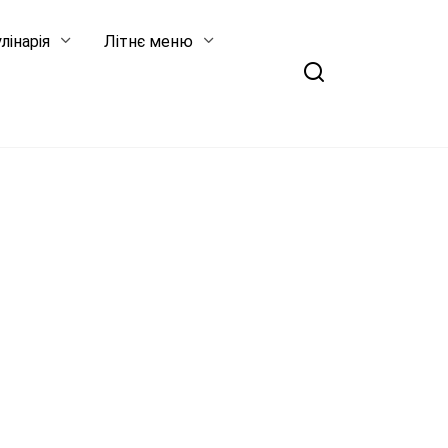
лінарія
Літнє меню