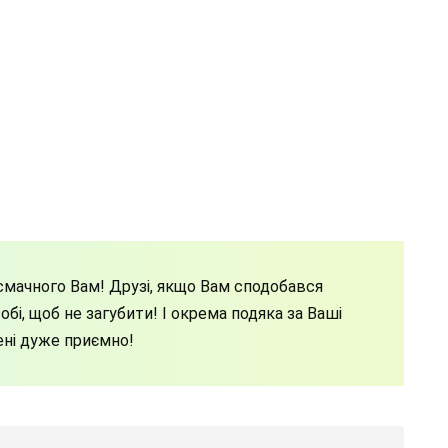
мачного Вам! Друзі, якщо Вам сподобався
бі, щоб не загубити! І окрема подяка за Ваші
ені дуже приємно!