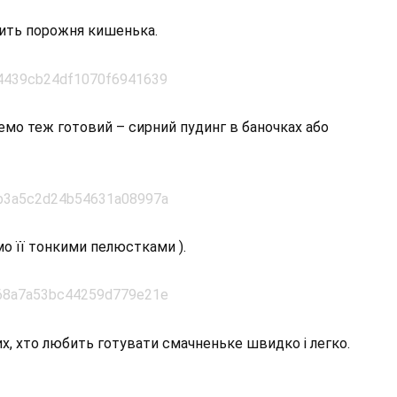
дить порожня кишенька.
о теж готовий – сирний пудинг в баночках або
о її тонкими пелюстками ).
их, хто любить готувати смачненьке швидко і легко.