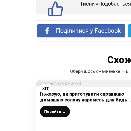
Тисни «Подобається»
Поділитися у Facebook
Схож
Обери щось смачненьке — ці 
ХІТ
Показую, як приготувати справжню
домашню солону карамель для будь-
яких десертів: зберігайте рецепт у св
кулінарну скарбничку
Перейти →