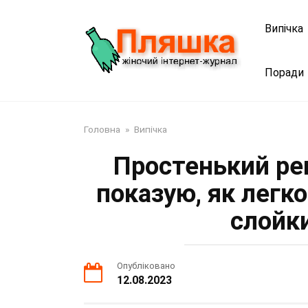
Перейти
до
Випічка
змісту
Поради
Головна
»
Випічка
Простенький ре
показую, як легк
слойк
Опубліковано
12.08.2023