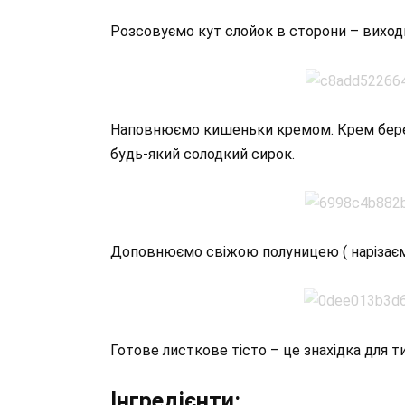
Розсовуємо кут слойок в сторони – вихо
Наповнюємо кишеньки кремом. Крем берем
будь-який солодкий сирок.
Доповнюємо свіжою полуницею ( нарізаєм
Готове листкове тісто – це знахідка для т
Інгредієнти: