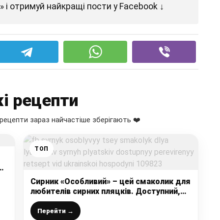
 і отримуй найкращі пости у Facebook ↓
і рецепти
рецепти зараз найчастіше зберігають ❤️
ТОП
ою
Сирник «Особливий» – цей смаколик для
любителів сирних пляцків. Доступний,
перевірений рецепт від української
господині
Перейти →