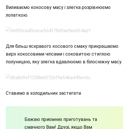
Виливаємо кокосову масу і злегка розрівнюємо
лопаткою.
Для більш яскравого косового смаку прикрашаємо
верх кокосовими чіпсами і соковитою стиглою
полуницею, яку злегка вдавлюємо в білосніжну масу.
Ставимо в холодильник застигати.
Бажаю приємних приготувань та
смачного Вам! Друзі, якщо Вам