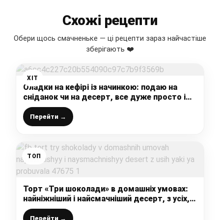
Схожі рецепти
Обери щось смачненьке — ці рецепти зараз найчастіше
зберігають ❤️
ХІТ
Оладки на кефірі із начинкою: подаю на
сніданок чи на десерт, все дуже просто і
швидко
Перейти →
ТОП
Торт «Три шоколади» в домашніх умовах:
найніжніший і найсмачніший десерт, з усіх,
які я пробувала
Перейти →