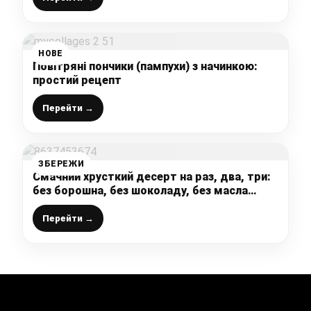
НОВЕ
Повітряні пончики (пампухи) з начинкою:
простий рецепт
Перейти →
ЗБЕРЕЖИ
Смачний хрусткий десерт на раз, два, три:
без борошна, без шоколаду, без масла
(готую для діток смачні і корисні домашні
ласощі)
Перейти →