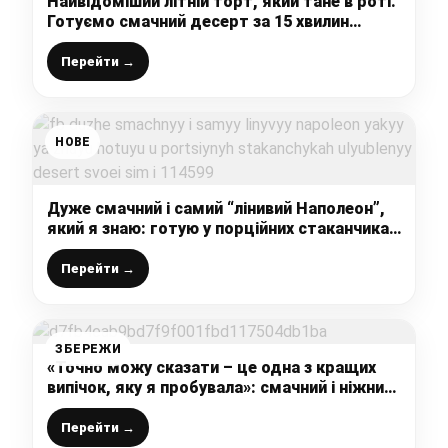
Найвідоміший літній торт, який тане в роті.
Готуємо смачний десерт за 15 хвилин
Вашого часу
Перейти →
НОВЕ
Дуже смачний і самий “лінивий Наполеон”,
який я знаю: готую у порційних стаканчиках
улюблений десерт своєї сім’ї
Перейти →
ЗБЕРЕЖИ
«Точно можу сказати – це одна з кращих
випічок, яку я пробувала»: смачний і ніжний
кекс до чаю «Новий смак», його і гостям
подати не соромно
Перейти →