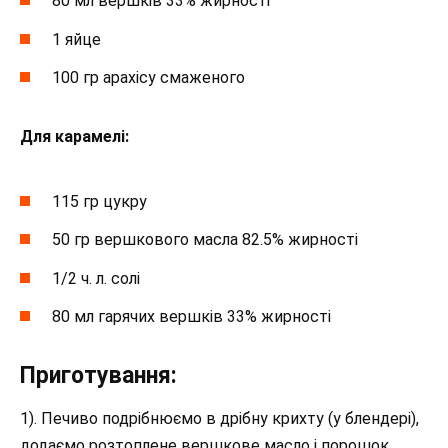
80 мл вершків 33% жирності
1 яйце
100 гр арахісу смаженого
Для карамелі:
115 гр цукру
50 гр вершкового масла 82.5% жирності
1/2 ч. л. солі
80 мл гарячих вершків 33% жирності
Приготування:
1). Печиво подрібнюємо в дрібну крихту (у блендері),
додаємо розтоплене вершкове масло і порошок