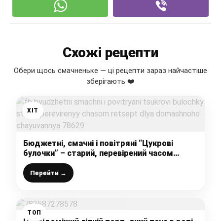
Схожі рецепти
Обери щось смачненьке — ці рецепти зараз найчастіше
зберігають ❤️
ХІТ
Бюджетні, смачні і повітряні “Цукрові
булочки” – старий, перевірений часом
рецепт для домашнього чаювання
Перейти →
ТОП