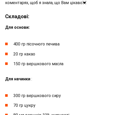
коментарях, щоб я знала, що Вам цікаво💓
Складові:
Для основи:
400 гр пісочного печива
20 гр какао
150 гр вершкового масла
Для начинки
:
300 гр вершкового сиру
70 гр цукру