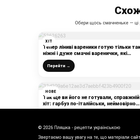
Схож
Обери щось смачненьке — ці 
ХІТ
Тепер ліниві вареники готую тільки так
ніжні і дуже смачні варенички, які
зможе приготувати кожен
Перейти →
НОВЕ
Так ще ви його не готували, справжній
хіт: гарбуз по-італійськи, неймовірно
смачно, і готувати дуже просто
Перейти →
© 2026 Пляшка - рецепти українською
Звертаємо вашу увагу на те, що матеріали сай