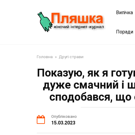
Перейти
до
Випічка
змісту
Поради
Головна
»
Другі страви
Показую, як я гот
дуже смачний і ш
сподобався, що
Опубліковано
15.03.2023