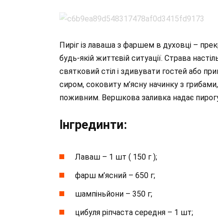
Пиріг із лаваша з фаршем в духовці – пре
будь-якій життєвій ситуації. Страва настіл
святковий стіл і здивувати гостей або при
сиром, соковиту м’ясну начинку з грибами
поживним. Вершкова заливка надає пирогу
Інгрединти:
Лаваш – 1 шт ( 150 г );
фарш м’ясний – 650 г;
шампіньйони – 350 г;
цибуля ріпчаста середня – 1 шт;