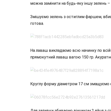
можна замінити на будь-яку іншу зелень – 
Змішуємо зелень з остиглим фаршем, вбив
готова.
На лаваш викладаємо всю начинку по всій 
прямокутний лаваш вагою 150 гр. Акуратно
Круглу форму діаметром 17 см змащуємо о
Для заливки збиваємо вінчиком 2 яйця з сі