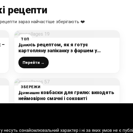
і рецепти
рецепти зараз найчастіше зберігають ❤️
ТОП
 –
Ділюсь рецептом, як я готує
картопляну запіканку з фаршем у
духовці: виходить дуже смачно,
соковито і ситно, улюблена вечеря моєї
Перейти →
сім’ї
ЗБЕРЕЖИ
Домашні ковбаски для грилю: виходять
неймовірно смачні і соковиті
Перейти →
ту несуть ознайомлювальний характер і ні за яких умов не є пу