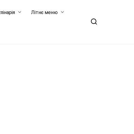
лінарія
Літнє меню