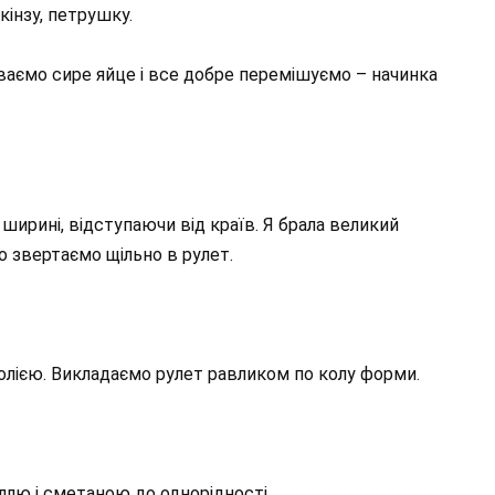
кінзу, петрушку.
аємо сире яйце і все добре перемішуємо – начинка
ширині, відступаючи від країв. Я брала великий
 звертаємо щільно в рулет.
лією. Викладаємо рулет равликом по колу форми.
ллю і сметаною до однорідності.