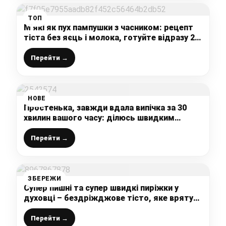
ТОП
М’які як пух пампушки з часником: рецепт
тіста без яєць і молока, готуйте відразу 2
порції – це дуже смачно
Перейти →
НОВЕ
Простенька, завжди вдала випічка за 30
хвилин вашого часу: ділюсь швидким
домашнім печивом з яблуками на олії
Перейти →
ЗБЕРЕЖИ
Супер пишні та супер швидкі пиріжки у
духовці – бездріжджове тісто, яке врятує
кожну господиню, вийде з першого разу
Перейти →