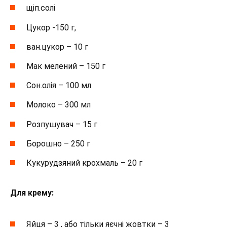
щіп.солі
Цукор -150 г,
ван.цукор – 10 г
Мак мелений – 150 г
Сон.олія – 100 мл
Молоко – 300 мл
Розпушувач – 15 г
Борошно – 250 г
Кукурудзяний крохмаль – 20 г
Для крему:
Яйця – 3 , або тільки яєчні жовтки – 3