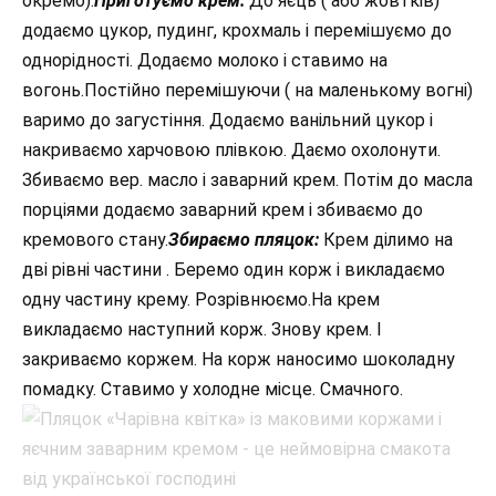
окремо).
Приготуємо крем:
До яєць ( або жовтків)
додаємо цукор, пудинг, крохмаль і перемішуємо до
однорідності. Додаємо молоко і ставимо на
вогонь.Постійно перемішуючи ( на маленькому вогні)
варимо до загустіння. Додаємо ванільний цукор і
накриваємо харчовою плівкою. Даємо охолонути.
Збиваємо вер. масло і заварний крем. Потім до масла
порціями додаємо заварний крем і збиваємо до
кремового стану.
Збираємо пляцок:
Крем ділимо на
дві рівні частини . Беремо один корж і викладаємо
одну частину крему. Розрівнюємо.На крем
викладаємо наступний корж. Знову крем. І
закриваємо коржем. На корж наносимо шоколадну
помадку. Ставимо у холодне місце. Смачного.