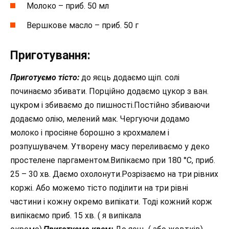
Молоко – приб. 50 мл
Вершкове масло – приб. 50 г
Приготування:
Приготуємо тісто:
до яєць додаємо щіп. солі
починаємо збивати. Порційно додаємо цукор з ван.
цукром і збиваємо до пишності.Постійно збиваючи
додаємо олію, мелений мак. Чергуючи додамо
молоко і просіяне борошно з крохмалем і
розпушувачем. Утворену масу переливаємо у деко
простелене паргаментом.Випікаємо при 180 °С, приб.
25 – 30 хв. Даємо охолонути.Розрізаємо на три рівних
коржі. Або можемо тісто поділити на три рівні
частини і кожну окремо випікати. Тоді кожний корж
випікаємо приб. 15 хв. ( я випікала