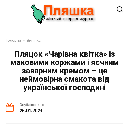
Перейти
до
змісту
Головна
»
Випічка
Пляцок «Чарівна квітка» із
маковими коржами і яєчним
заварним кремом – це
неймовірна смакота від
української господині
Опубліковано
25.01.2024