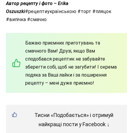
Автор рецепту і фото – Erika
Oszuszki
#рецептиукраїнською #торт #пляцок
#випічка #смачно
Бажаю приємних приготувань та
смачного Вам! Друзі, якщо Вам
сподобався рецептик не забувайте
зберегти собі, щоб не загубити! І окрема
подяка за Ваші лайки і за поширення
рецепту – мені дуже приємно!
Тисни «Подобається» і отримуй
найкращі пости у Facebook ↓