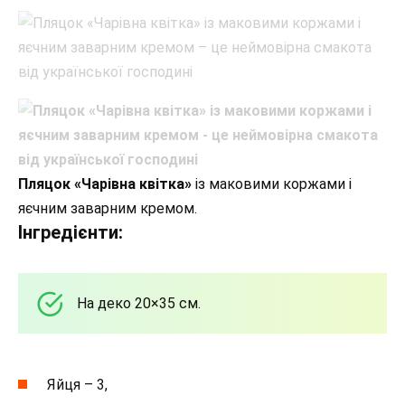
Пляцок «Чарівна квітка»
із маковими коржами і
яєчним заварним кремом.
Інгредієнти:
На деко 20×35 см.
Яйця – 3,