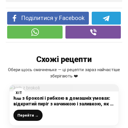
Поділитися у Facebook
Схожі рецепти
Обери щось смачненьке — ці рецепти зараз найчастіше
зберігають ❤️
ХІТ
Кіш з броколі і рибкою в домашніх умовах:
відкритий пиріг з начинкою і заливкою, як в
ресторані
Перейти →