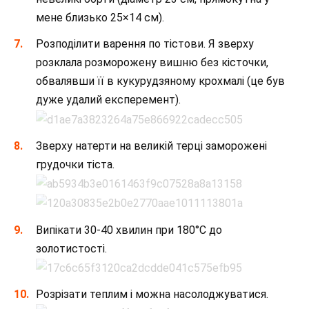
мене близько 25×14 см).
Розподілити варення по тістови. Я зверху
розклала розморожену вишню без кісточки,
обвалявши її в кукурудзяному крохмалі (це був
дуже удалий експеремент).
Зверху натерти на великій терці заморожені
грудочки тіста.
Випікати 30-40 хвилин при 180°С до
золотистості.
Розрізати теплим і можна насолоджуватися.