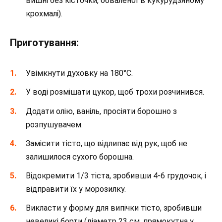
вишні без кісточки, обваленої в кукурудзяному
крохмалі).
Приготування:
Увімкнути духовку на 180°С.
У воді розмішати цукор, щоб трохи розчинився.
Додати олію, ваніль, просіяти борошно з
розпушувачем.
Замісити тісто, що відлипає від рук, щоб не
залишилося сухого борошна.
Відокремити 1/3 тіста, зробивши 4-6 грудочок, і
відправити їх у морозилку.
Викласти у форму для випічки тісто, зробивши
невеликі борти (діаметр 23 см, прямокутна у