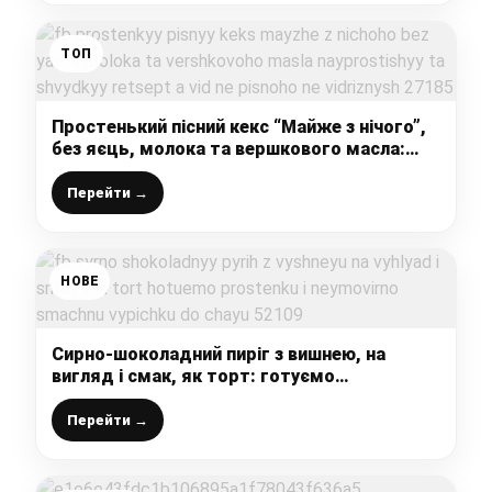
ТОП
Простенький пісний кекс “Майже з нічого”,
без яєць, молока та вершкового масла:
найпростіший та швидкий рецепт, а від не
пісного не відрізниш
Перейти →
НОВЕ
Сирно-шоколадний пиріг з вишнею, на
вигляд і смак, як торт: готуємо
простеньку і неймовірно смачну випічку до
чаю
Перейти →