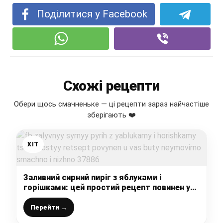
Поділитися у Facebook
Схожі рецепти
Обери щось смачненьке — ці рецепти зараз найчастіше
зберігають ❤️
ХІТ
Заливний сирний пиріг з яблуками і
горішками: цей простий рецепт повинен у
Вас бути, неймовірно смачно і ніжно
Перейти →