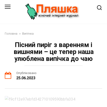
Перейти
до
змісту
Головна
»
Випічка
Пісний пиріг з варенням і
вишнями – це тепер наша
улюблена випічка до чаю
Опубліковано
25.06.2023