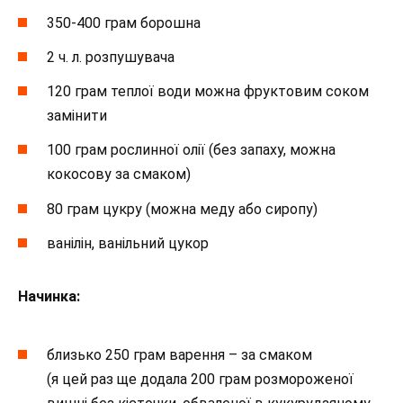
350-400 грам борошна
2 ч. л. розпушувача
120 грам теплої води можна фруктовим соком
замінити
100 грам рослинної олії (без запаху, можна
кокосову за смаком)
80 грам цукру (можна меду або сиропу)
ванілін, ванільний цукор
Начинка:
близько 250 грам варення – за смаком
(я цей раз ще додала 200 грам розмороженої