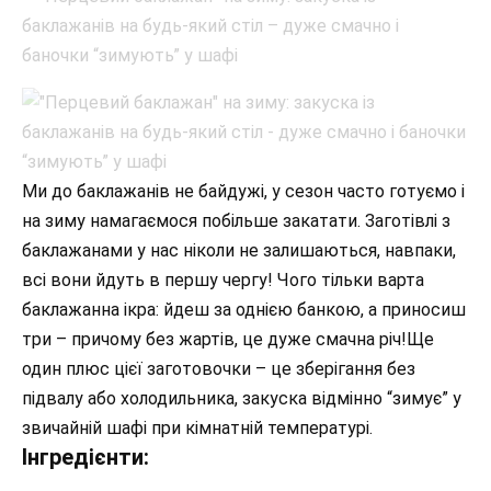
Ми до баклажанів не байдужі, у сезон часто готуємо і
на зиму намагаємося побільше закатати. Заготівлі з
баклажанами у нас ніколи не залишаються, навпаки,
всі вони йдуть в першу чергу! Чого тільки варта
баклажанна ікра: йдеш за однією банкою, а приносиш
три – причому без жартів, це дуже смачна річ!Ще
один плюс цієї заготовочки – це зберігання без
підвалу або холодильника, закуска відмінно “зимує” у
звичайній шафі при кімнатній температурі.
Інгредієнти: