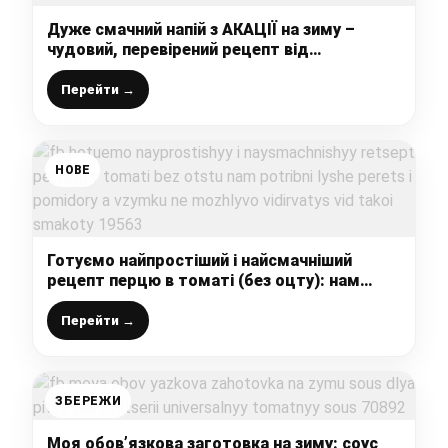
Дуже смачний напій з АКАЦІЇ на зиму –
чудовий, перевірений рецепт від
української господині
Перейти →
НОВЕ
Готуємо найпростіший і найсмачніший
рецепт перцю в томаті (без оцту): нам
потрібні лише перець і помідори, а взимку
не можливо відірватись від такої смакоти
Перейти →
ЗБЕРЕЖИ
Моя обов’язкова заготовка на зиму: соус