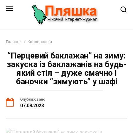
Перейти
до
змісту
Головна
»
Консервація
“Перцевий баклажан” на зиму:
закуска із баклажанів на будь-
який стіл – дуже смачно і
баночки “зимують” у шафі
Опубліковано
07.09.2023