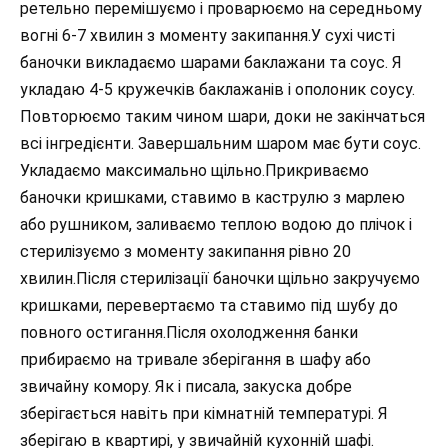
ретельно перемішуємо і проварюємо на середньому
вогні 6-7 хвилин з моменту закипання.У сухі чисті
баночки викладаємо шарами баклажани та соус. Я
укладаю 4-5 кружечків баклажанів і ополоник соусу.
Повторюємо таким чином шари, доки не закінчаться
всі інгредієнти. Завершальним шаром має бути соус.
Укладаємо максимально щільно.Прикриваємо
баночки кришками, ставимо в каструлю з марлею
або рушником, заливаємо теплою водою до плічок і
стерилізуємо з моменту закипання рівно 20
хвилин.Після стерилізації баночки щільно закручуємо
кришками, перевертаємо та ставимо під шубу до
повного остигання.Після охолодження банки
прибираємо на тривале зберігання в шафу або
звичайну комору. Як і писала, закуска добре
зберігається навіть при кімнатній температурі. Я
зберігаю в квартирі, у звичайній кухонній шафі.