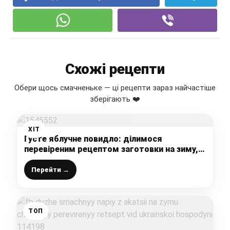
Схожі рецепти
Обери щось смачненьке — ці рецепти зараз найчастіше
зберігають ❤️
ХІТ
Густе яблучне повидло: ділимося
перевіреним рецептом заготовки на зиму,
до випічки кращої начинки не знайдете
Перейти →
ТОП