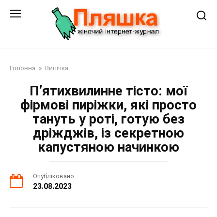
Перейти
до
змісту
Головна
»
Випічка
П’ятихвилинне тісто: мої
фірмові пиріжки, які просто
тануть у роті, готую без
дріжджів, із секретною
капустяною начинкою
Опубліковано
23.08.2023