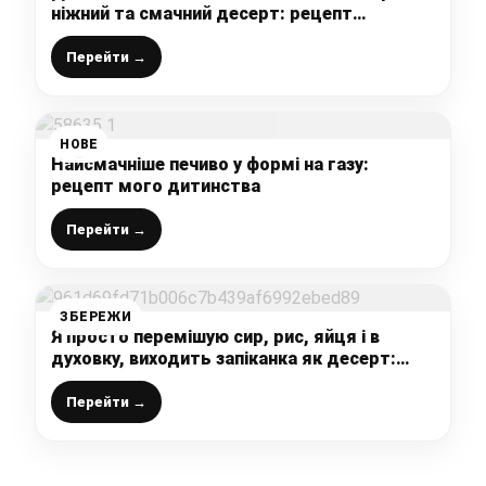
ніжний та смачний десерт: рецепт
простенький та легкий, а смак дивовижний
Перейти →
НОВЕ
Найсмачніше печиво у формі на газу:
рецепт мого дитинства
Перейти →
ЗБЕРЕЖИ
Я просто перемішую сир, рис, яйця і в
духовку, виходить запіканка як десерт:
ситно і ну дуже смачно
Перейти →