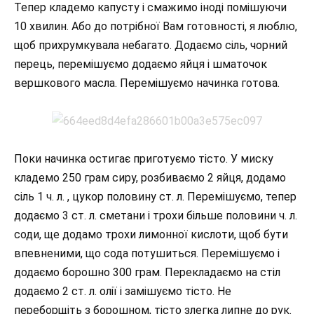
Тепер кладемо капусту і смажимо іноді помішуючи
10 хвилин. Або до потрібної Вам готовності, я люблю,
щоб прихрумкувала небагато. Додаємо сіль, чорний
перець, перемішуємо додаємо яйця і шматочок
вершкового масла. Перемішуємо начинка готова.
Поки начинка остигає приготуємо тісто. У миску
кладемо 250 грам сиру, розбиваємо 2 яйця, додамо
сіль 1 ч. л. , цукор половину ст. л. Перемішуємо, тепер
додаємо 3 ст. л. сметани і трохи більше половини ч. л.
соди, ще додамо трохи лимонної кислоти, щоб бути
впевненими, що сода потушиться. Перемішуємо і
додаємо борошно 300 грам. Перекладаємо на стіл
додаємо 2 ст. л. олії і замішуємо тісто. Не
переборщіть з борошном, тісто злегка липне до рук.