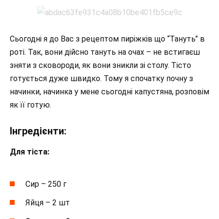
Сьогодні я до Вас з рецептом пиріжків що “Тануть” в
роті. Так, вони дійсно тануть на очах – не встигаєш
зняти з сковороди, як вони зникли зі столу. Тісто
готується дуже швидко. Тому я спочатку почну з
начинки, начинка у мене сьогодні капустяна, розповім
як її готую.
Інгредієнти:
Для тіста:
Сир – 250 г
Яйця – 2 шт