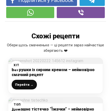
Поділитися у Facebook
Схожі рецепти
Обери щось смачненьке — ці рецепти зараз найчастіше
зберігають ❤️
ХІТ
Ватрушки із сирним кремом – неймовірно
смачний рецепт
Перейти →
ТОП
Домашнє тістечко “Їжачки” – неймовірно