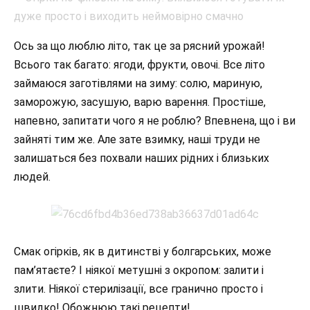
Ось за що люблю літо, так це за рясний урожай!
Всього так багато: ягоди, фрукти, овочі. Все літо
займаюся заготівлями на зиму: солю, мариную,
заморожую, засушую, варю варення. Простіше,
напевно, запитати чого я не роблю? Впевнена, що і ви
зайняті тим же. Але зате взимку, наші труди не
залишаться без похвали наших рідних і близьких
людей.
Смак огірків, як в дитинстві у болгарських, може
пам’ятаєте? І ніякої метушні з окропом: залити і
злити. Ніякої стерилізації, все гранично просто і
швидко! Обожнюю такі рецепти!