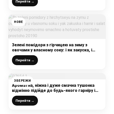
Перейти →
НОВЕ
Зелені помідори з гірчицею на зиму з
овочами у власному соку: і як закуска, і
гарнір, і салат – виходить неймовірно
смачно, а готувати простіше-простого
Перейти →
ЗБЕРЕЖИ
Ароматна, ніжна і дуже смачна тушонка
відмінно підійде до будь-якого гарніру і
виручить вас, в будь-який час, коли немає
часу на довге приготування
Перейти →