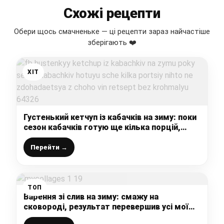
Схожі рецепти
Обери щось смачненьке — ці рецепти зараз найчастіше
зберігають ❤️
ХІТ
Густенький кетчуп із кабачків на зиму: поки
сезон кабачків готую ще кілька порцій,
ніхто не здогадається з чого він, рецепт
без крохмалю
Перейти →
ТОП
Варення зі слив на зиму: смажу на
сковороді, результат перевершив усі мої
очікування, інакше вже й не хочеться