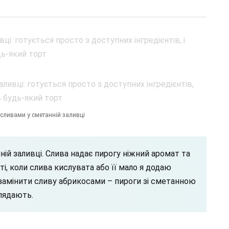
і сливами у сметанній заливці
ній заливці. Слива надає пирогу ніжний аромат та
і, коли слива кислувата або її мало я додаю
замінити сливу абрикосами – пироги зі сметанною
лядають.