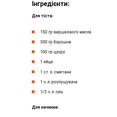
Інгредієнти:
Для тіста:
150 гр вершкового масла
300 гр борошна
100 гр цукру
1 яйце
1 ст. л. сметани
1 ч. л. розпушувача
1/3 ч. л. сіль
Для начинки: