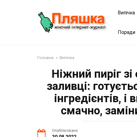
Перейти
до
Випічка
змісту
Поради
Головна
»
Випічка
Ніжний пиріг зі
заливці: готуєть
інгредієнтів, і
смачно, замін
Опубліковано
30.08.2022