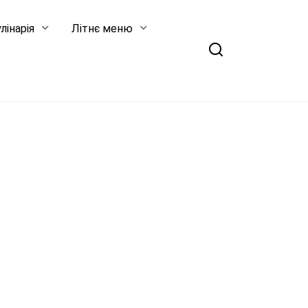
лінарія
Літнє меню