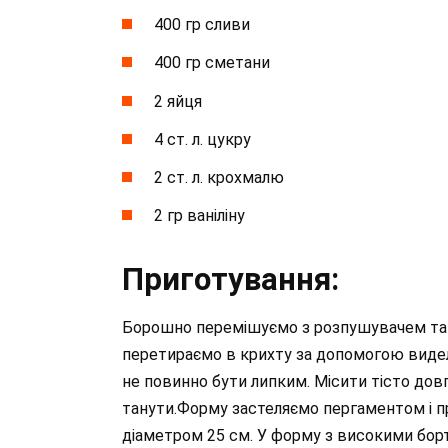
400 гр сливи
400 гр сметани
2 яйця
4 ст. л. цукру
2 ст. л. крохмалю
2 гр ваніліну
Приготування:
Борошно перемішуємо з розпушувачем та 
перетираємо в крихту за допомогою видел
не повинно бути липким. Місити тісто довг
танути.Форму застеляємо пергаментом і 
діаметром 25 см. У форму з високими борт