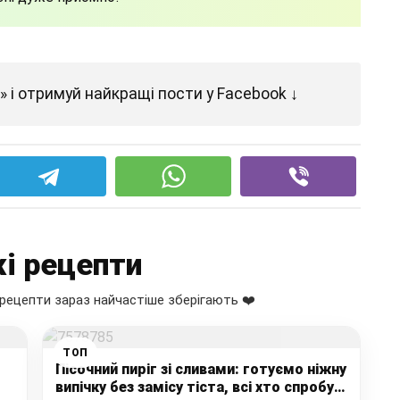
 і отримуй найкращі пости у Facebook ↓
і рецепти
рецепти зараз найчастіше зберігають ❤️
ТОП
Пісочний пиріг зі сливами: готуємо ніжну
випічку без замісу тіста, всі хто спробує,