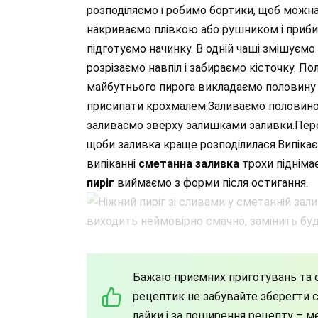
розподіляємо і робимо бортики, щоб можн
накриваємо плівкою або рушником і прибир
підготуємо начинку. В одній чаші змішуємо 
розрізаємо навпіл і забираємо кісточку. П
майбутнього пирога викладаємо половину 
присипати крохмалем.Заливаємо половиною
заливаємо зверху залишками заливки.Пере
щоби заливка краще розподілилася.Випікаєм
випіканні
сметанна заливка
трохи підніма
пиріг
виймаємо з форми після остигання.
Бажаю приємних приготувань та с
рецептик не забувайте зберегти со
лайки і за поширення рецепту – м