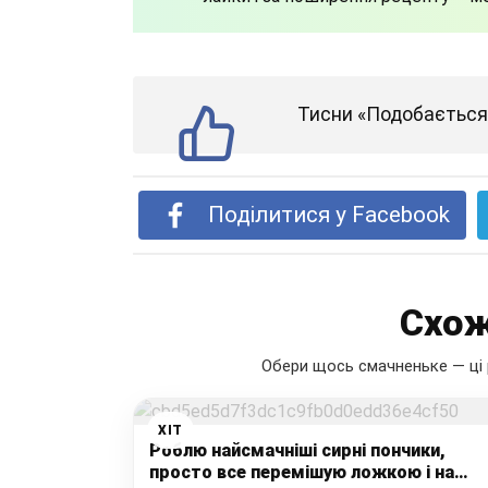
Тисни «Подобається»
Поділитися у Facebook
Схож
Обери щось смачненьке — ці 
ХІТ
Роблю найсмачніші сирні пончики,
просто все перемішую ложкою і на