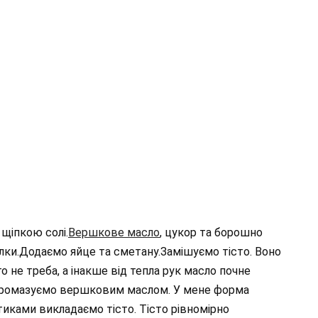
щіпкою солі.
Вершкове масло
, цукор та борошно
ки.Додаємо яйце та сметану.Замішуємо тісто. Воно
о не треба, а інакше від тепла рук масло почне
промазуємо вершковим маслом. У мене форма
иками викладаємо тісто. Тісто рівномірно