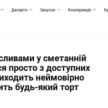
Десерти
Закуски
Консервація
Ку
 сливами у сметанній
ся просто з доступних
 виходить неймовірно
ить будь-який торт