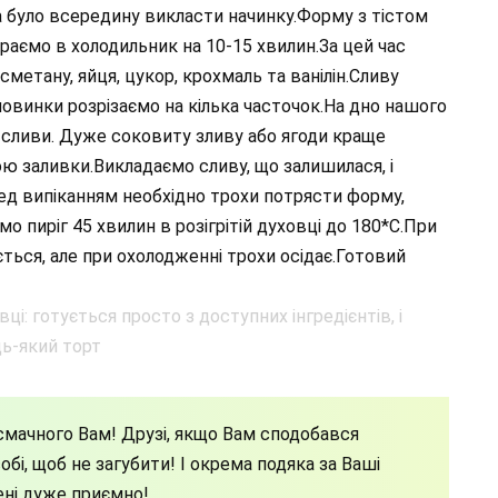
а було всередину викласти начинку.Форму з тістом
аємо в холодильник на 10-15 хвилин.За цей час
сметану, яйця, цукор, крохмаль та ванілін.Сливу
оловинки розрізаємо на кілька часточок.На дно нашого
сливи. Дуже соковиту зливу або ягоди краще
 заливки.Викладаємо сливу, що залишилася, і
д випіканням необхідно трохи потрясти форму,
о пиріг 45 хвилин в розігрітій духовці до 180*С.При
ється, але при охолодженні трохи осідає.Готовий
мачного Вам! Друзі, якщо Вам сподобався
бі, щоб не загубити! І окрема подяка за Ваші
ені дуже приємно!