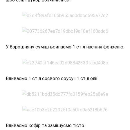
У борошняну суміш всипаємо 1 ст л насіння фенхелю.
Вливаємо 1 ст л соєвого соусу і 1 ст л олії.
Вливаємо кефір та замішуємо тісто.