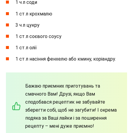
1 ч л соди
1 ст л крохмалю
3 ч л цукру
1 ст л соєвого соусу
1 ст л олії
1 ст л насіння фенхелю або кмину, коріандру.
Бажаю приємних приготувань та
смачного Вам! Друзі, якщо Вам
сподобався рецептик не забувайте
зберегти собі, щоб не загубити! І окрема
подяка за Ваші лайки і за поширення
рецепту – мені дуже приємно!