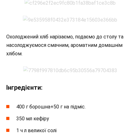
Охолоджений хліб нарізаємо, подаємо до столу та
насолоджуємося смачним, ароматним домашнім
хлібом.
Інгредієнти:
400 г борошна+50 г на підміс.
350 мл кефіру
1 ч л великої солі