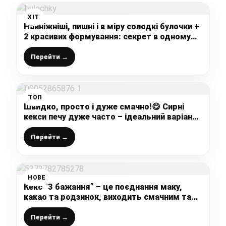
ХІТ
Найніжніші, пишні і в міру солодкі булочки +
2 красивих формування: секрет в одному
простому інгредієнті, ділюсь покроковим
рецептом
Перейти →
ТОП
Швидко, просто і дуже смачно!😋 Сирні
кекси печу дуже часто – ідеальний варіант
діток нагодувати сиром!
Перейти →
НОВЕ
Кекс “З бажання” – це поєднання маку,
какао та родзинок, виходить смачним та
пухким (перевірений рецепт від української
господині)
Перейти →