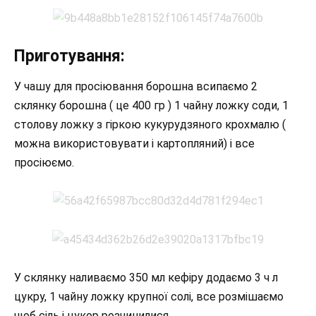
Приготування:
У чашу для просіювання борошна всипаємо 2
склянку борошна ( це 400 гр ) 1 чайну ложку соди, 1
столову ложку з гіркою кукурудзяного крохмалю (
можна використовувати і картопляний) і все
просіюємо.
У склянку наливаємо 350 мл кефіру додаємо 3 ч л
цукру, 1 чайну ложку крупної солі, все розмішаємо
щоб сіль і цукор розчинилися .