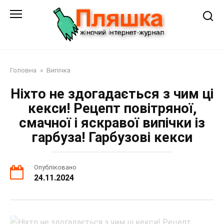
Перейти
до
змісту
Головна
»
Випічка
Ніхто не здогадається з чим ці
кекси! Рецепт повітряної,
смачної і яскравої випічки із
гарбуза! Гарбузові кекси
Опубліковано
24.11.2024