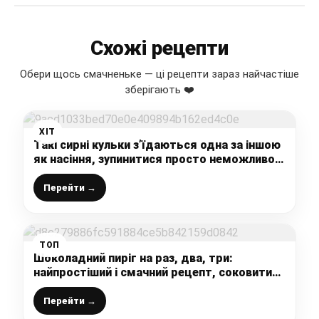
Схожі рецепти
Обери щось смачненьке — ці рецепти зараз найчастіше
зберігають ❤️
ХІТ
Такі сирні кульки з’їдаються одна за іншою
як насіння, зупинитися просто неможливо,
а готуються не складно. Дуже рекомендую
цей рецепт1
Перейти →
ТОП
Шоколадний пиріг на раз, два, три:
найпростіший і смачний рецепт, соковитий,
ніжний прям тане в роті, моя сім’я його
обожнює
Перейти →