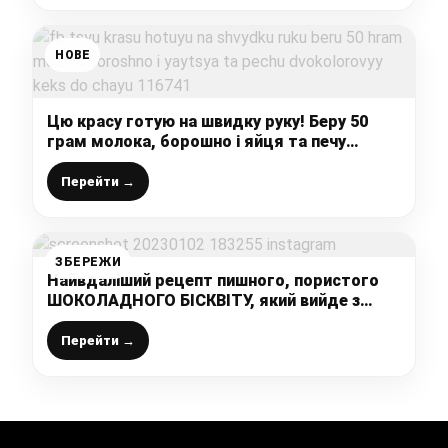
НОВЕ
Цю красу готую на швидку руку! Беру 50
грам молока, борошно і яйця та печу
“Двокольоровий” кекс до чаю
Перейти →
ЗБЕРЕЖИ
Найвдаліший рецепт пишного, пористого
ШОКОЛАДНОГО БІСКВІТУ, який вийде з
першого разу і у всіх: обов’язково
зберігайте, у свій кулінарний записничок
Перейти →