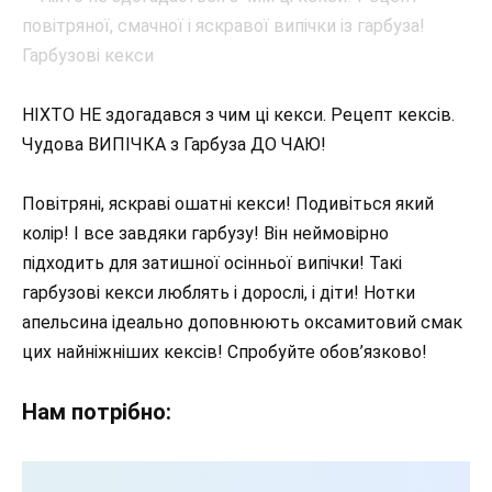
НІХТО НЕ здогадався з чим ці кекси. Рецепт кексів.
Чудова ВИПІЧКА з Гарбуза ДО ЧАЮ!
Повітряні, яскраві ошатні кекси! Подивіться який
колір! І все завдяки гарбузу! Він неймовірно
підходить для затишної осінньої випічки! Такі
гарбузові кекси люблять і дорослі, і діти! Нотки
апельсина ідеально доповнюють оксамитовий смак
цих найніжніших кексів! Спробуйте обов’язково!
Нам потрібно: