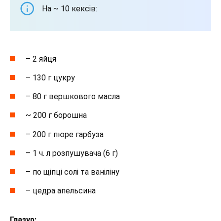
На ~ 10 кексів:
– 2 яйця
– 130 г цукру
– 80 г вершкового масла
~ 200 г борошна
– 200 г пюре гарбуза
– 1 ч. л розпушувача (6 г)
– по щіпці солі та ваніліну
– цедра апельсина
Глазур: