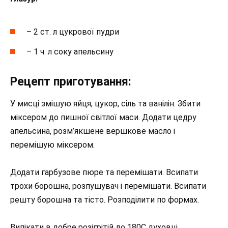
– 2 ст. л цукрової пудри
– 1 ч. л соку апельсину
Рецепт приготування:
У мисці змішую яйця, цукор, сіль та ванілін. Збити
міксером до пишної світлої маси. Додати цедру
апельсина, розм’якшене вершкове масло і
перемішую міксером.
Додати гарбузове пюре та перемішати. Всипати
трохи борошна, розпушувач і перемішати. Всипати
решту борошна та тісто. Розподілити по формах.
Випікати в добре розігрітій до 180С духовці