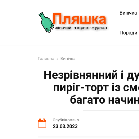
Перейти
до
Випічка
змісту
Поради
Головна
»
Випічка
Незрівнянний і 
пиріг-торт із 
багато начин
Опубліковано
23.03.2023