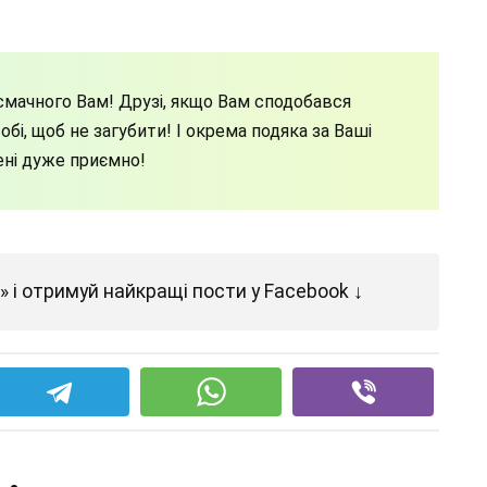
мачного Вам! Друзі, якщо Вам сподобався
бі, щоб не загубити! І окрема подяка за Ваші
ені дуже приємно!
 і отримуй найкращі пости у Facebook ↓