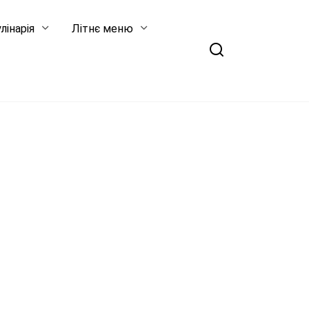
лінарія
Літнє меню