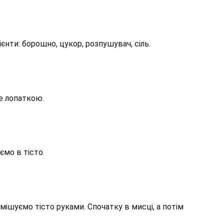
ієнти: борошно, цукор, розпушувач, сіль.
е лопаткою.
мо в тісто.
ішуємо тісто руками. Спочатку в мисці, а потім