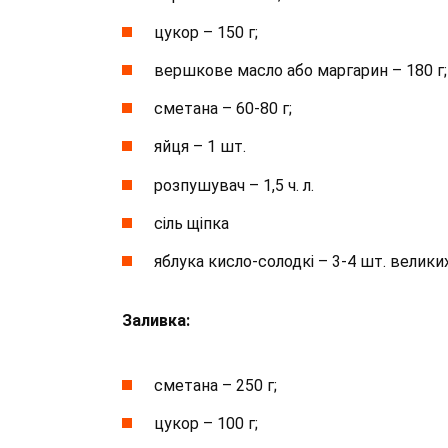
цукор – 150 г;
вершкове масло або маргарин – 180 г;
сметана – 60-80 г;
яйця – 1 шт.
розпушувач – 1,5 ч. л.
сіль щіпка
яблука кисло-солодкі – 3-4 шт. великих
Заливка:
сметана – 250 г;
цукор – 100 г;