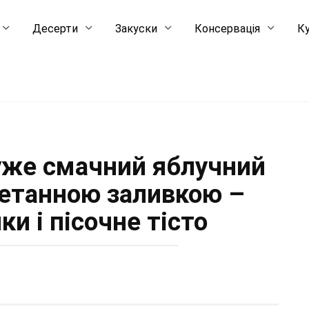
Десерти
Закуски
Консервація
Ку
дуже смачний яблучний
сметанною заливкою –
ки і пісочне тісто