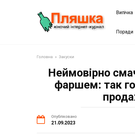
Перейти
до
Випічка
змісту
Поради
Головна
»
Закуски
Неймовірно сма
фаршем: так г
прода
Опубліковано
21.09.2023