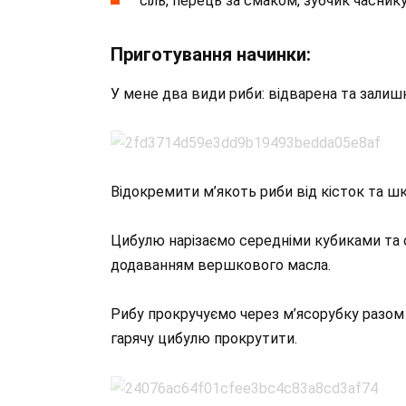
сіль, перець за смаком, зубчик часник
Приготування начинки:
У мене два види риби: відварена та залишк
Відокремити м’якоть риби від кісток та шк
Цибулю нарізаємо середніми кубиками та 
додаванням вершкового масла.
Рибу прокручуємо через м’ясорубку разом з
гарячу цибулю прокрутити.