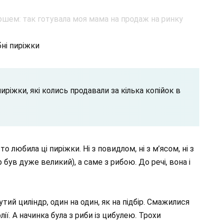
ні пиріжки
иріжки, які колись продавали за кілька копійок в
 любила ці пиріжки. Ні з повидлом, ні з м’ясом, ні з
 був дуже великий), а саме з рибою. До речі, вона і
ий циліндр, один на один, як на підбір. Смажилися
лії. А начинка була з риби із цибулею. Трохи