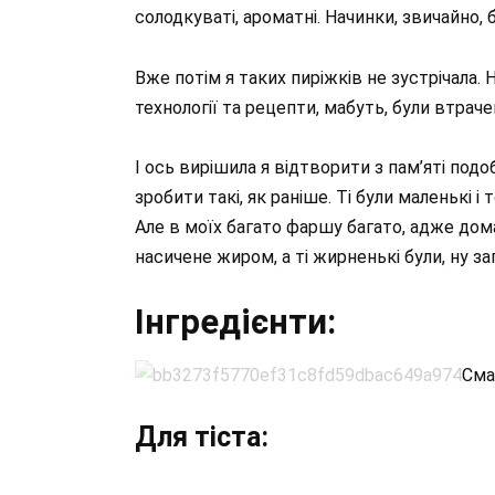
солодкуваті, ароматні. Начинки, звичайно, 
Вже потім я таких пиріжків не зустрічала. 
технології та рецепти, мабуть, були втрачен
І ось вирішила я відтворити з пам’яті подоб
зробити такі, як раніше. Ті були маленькі і
Але в моїх багато фаршу багато, адже домаш
насичене жиром, а ті жирненькі були, ну 
Інгредієнти:
Сма
Для тіста: