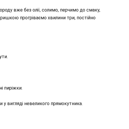
оду вже без олії, солимо, перчимо до смаку,
 кришкою прогріваємо хвилини три, постійно
ути.
і пиріжки.
ми у вигляді невеликого прямокутника.