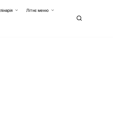
лінарія
Літнє меню