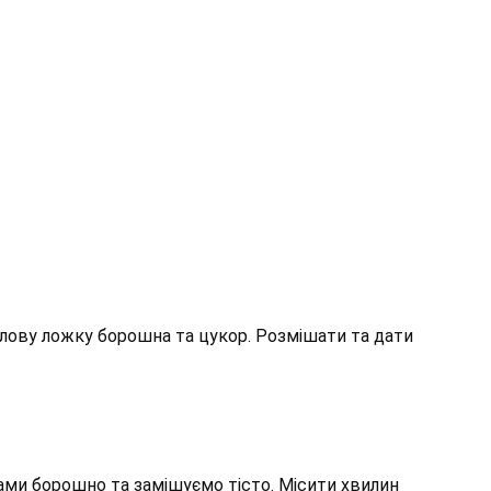
лову ложку борошна та цукор. Розмішати та дати
ами борошно та замішуємо тісто. Місити хвилин