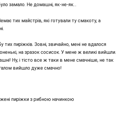
було замало. Не домашні, як-не-як…
Немає тих майстрів, які готували ту смакоту, а
і.
у тих пиріжків. Зовні, звичайно, мені не вдалося
 тоненькі, на зразок сосисок. У мене ж великі вийшли.
ні! Ну, і тісто все ж таки в мене смачніше, не так
загалом вийшло дуже смачно!
жені пиріжки з рибною начинкою