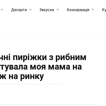
Десерти
Закуски
Консервація
Ку
чні пиріжки з рибним
отувала моя мама на
ж на ринку