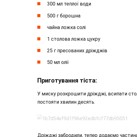
300 мл теплої води
500 г борошна
чайна ложка солі
1 столова ложка цукру
25 г пресованих дріжджів
50 мл олії
Приготування тіста:
У миску розкрошити дріжджі, всипати сто
постояти хвилин десять.
Дріжджі забродили, тепер додаємо частин