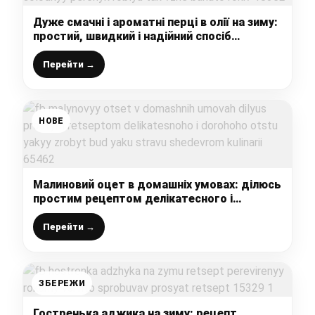
Дуже смачні і ароматні перці в олії на зиму:
простий, швидкий і надійний спосіб
заготовити солодкий перчик, роблю так
вже багато років
Перейти →
НОВЕ
Малиновий оцет в домашніх умовах: ділюсь
простим рецептом делікатесного і
дорогого оцту, який зробить будь-яку
страву шедевром кулінарії
Перейти →
ЗБЕРЕЖИ
Гостренька аджика на зиму: рецепт