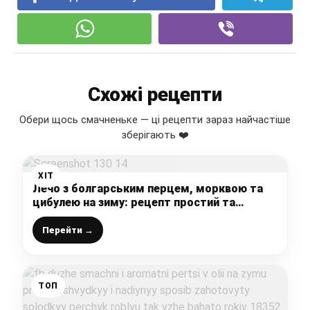
Схожі рецепти
Обери щось смачненьке — ці рецепти зараз найчастіше
зберігають ❤️
ХІТ
Лечо з болгарським перцем, морквою та
цибулею на зиму: рецепт простий та
швидкий, а результат просто відмінний –
виходить дуже смачно
Перейти →
ТОП